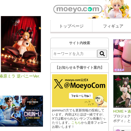
トップページ
フィギュア
サイト内検索
【お知らせ＆予備サイト案内】
椿原ミラ 逆バニーVer.
pommuの方でも更新情報の投稿して
HOME
>
います。内容はXとほぼ一緒ですが、
プロジェクト
Xでは載せられないサンプル画像だっ
ボディ」とか
たりします。
こちら
から是非フォロー
お願いします！