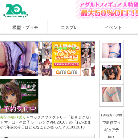
模型・プラモ
コスプレ
イベント
FANZA・DMM
過去記事振り返り
>
マックスファクトリー「初音ミク GT
 すーぱーそに子 レーシングVer. 2016」の「わがまま
で新作フィ
 5年前の今日はどんなことがあった？31.03.2018
ギュア予
約！