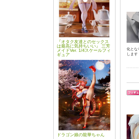
『オタク友達とのセックス
は最高に気持ちいい』 三芳
化とな
メイドVer. 1/4スケールフィ
します
ギュア
ドラゴン娘の龍華ちゃん