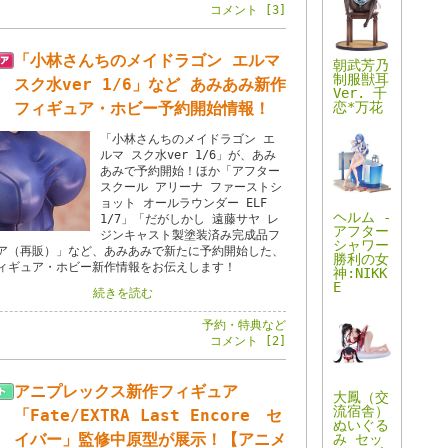
コメント [3]
「小林さんちのメイドラゴン エルマ
朝武芳乃
制服獣耳
スク水ver 1/6」など あみあみ新作
Ver. 千
恋*万花
フィギュア・ホビー予約開始情報！
「小林さんちのメイドラゴン エ
ルマ スク水ver 1/6」が、あみ
あみで予約開始！ほか「アフター
スクール アリーナ ファーストシ
ョット オールラウンダー ELF
ヘルム -
1/7」「だがしかし 遠藤サヤ レ
アフター
ジンキャスト製塗装済み完成品フ
シャワー
ア（再販）」など、あみあみで新たに予約開始した、
勝利の女
ィギュア・ホビー新作情報をお伝えします！
神:NIKK
E
続きを読む
予約・特典など
コメント [2]
アニプレックス新作フィギュア
大鳳（交
流宿舎）
「Fate/EXTRA Last Encore セ
ぬいぐる
イバー」監修中原型が展示！【アニメ
み セッ