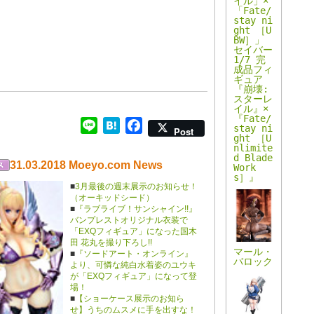
イル」×
な姿のフ
ル画像を
「Fate/
ィギュア
公開！
stay ni
となって
ght ［U
登場！
BW］」
セイバー
1/7 完
成品フィ
ギュア
『崩壊:
スターレ
イル』×
『Fate/
Line
Hatena
Facebook
stay ni
Post
ght ［U
nlimite
d Blade
31.03.2018 Moeyo.com News
Work
s］』
■
3月最後の週末展示のお知らせ！
（オーキッドシード）
■
『ラブライブ！サンシャイン!!』
バンプレストオリジナル衣装で
「EXQフィギュア」になった国木
田 花丸を撮り下ろし!!
マール・
■
『ソードアート・オンライン』
バロック
より、可憐な純白水着姿のユウキ
が「EXQフィギュア」になって登
場！
■
【ショーケース展示のお知ら
せ】うちのムスメに手を出すな！