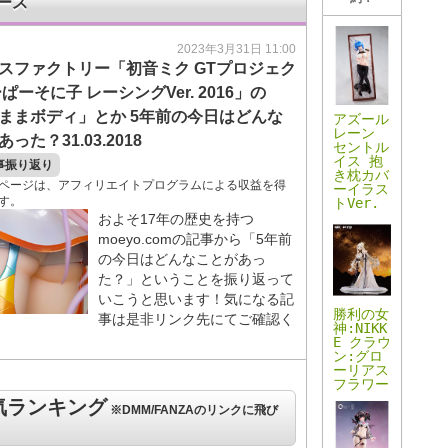
ース
2023年3月31日 11:00
スファクトリー「初音ミク GTプロジェク
ぱーそに子 レーシングVer. 2016」の
ままボディ」とか 5年前の今日はどんな
アズール
レーン
った？31.03.2018
セントル
イス 抱
事振り返り
き枕カバ
ページは、アフィリエイトプログラムによる収益を得
ーイラス
す。
トVer.
およそ17年の歴史を持つ
moeyo.comの記事から「5年前
の今日はどんなことがあっ
た？」ということを振り返って
いこうと思います！気になる記
勝利の女
事は是非リンク先にてご確認く
神:NIKK
！
E クラウ
ン:グロ
ーリアス
フラワー
気ランキング
※DMM/FANZAのリンクに飛び