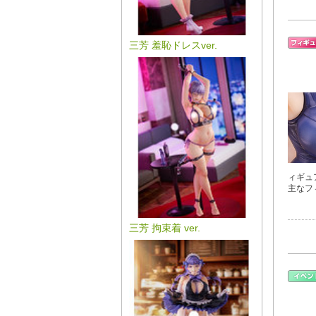
三芳 羞恥ドレスver.
ィギュ
主なフ
三芳 拘束着 ver.