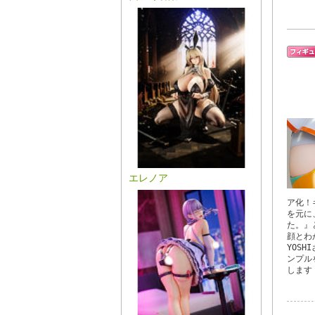
エレノア
ア化！
を元に
た。』
顔とわ
YOS
ンプル
します