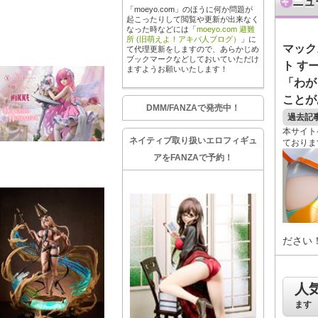
ニュ
「moeyo.com」のほうに何か問題が
起こったりして閲覧や更新が出来なく
なった時などには「
moeyo.com 避難
所 (旧萌えよ！アキバ人ブログ）
」に
マック
て代理更新をしますので、あらかじめ
ブックマークなどしておいていただけ
ト すー
ますようお願いいたします！
「わが
ことがあ
DMM/FANZAで発売中！
過去記
本サイト
ネイティブ取り扱いエロフィギュ
ておりま
アをFANZAで予約！
ださい
人
ます