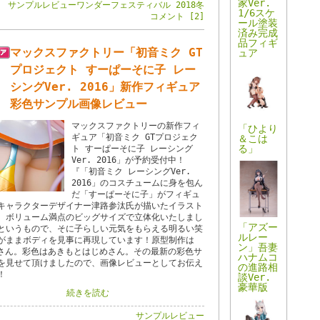
家Ver.
サンプルレビュー
ワンダーフェスティバル 2018冬
1/6スケ
コメント [2]
ール塗装
済み完成
品フィギ
マックスファクトリー「初音ミク GT
ュア
プロジェクト すーぱーそに子 レー
シングVer. 2016」新作フィギュア
彩色サンプル画像レビュー
マックスファクトリーの新作フィ
「ひより
ギュア「初音ミク GTプロジェク
＆こは
る」
ト すーぱーそに子 レーシング
Ver. 2016」が予約受付中！
『「初音ミク レーシングVer.
2016」のコスチュームに身を包ん
だ「すーぱーそに子」がフィギュ
キャラクターデザイナー津路参汰氏が描いたイラスト
、ボリューム満点のビッグサイズで立体化いたしまし
「アズー
というもので、そに子らしい元気をもらえる明るい笑
ルレー
がままボディを見事に再現しています！原型制作は
ン」吾妻
HIさん。彩色はあきもとはじめさん。その最新の彩色サ
ハナムコ
を見せて頂けましたので、画像レビューとしてお伝え
の進路相
！
談Ver.
豪華版
続きを読む
サンプルレビュー