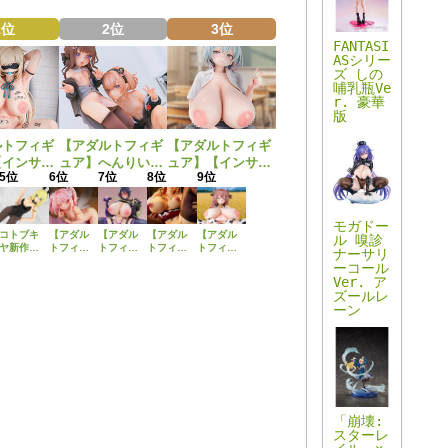
1位
2位
3位
FANTASI
ASシリー
ズ しの
哺乳瓶Ve
r. 豪華
版
ルトフィギ
【アダルトフィギ
【アダルトフィギ
【インサイ
ュア】へんりいだ
ュア】【インサイ
5位
6位
7位
8位
9位
感少女シリ
さんイラストを2
ト】肉感少女シリ
り、性処理
体セットで立体
ーズより、無邪気
の峰川さん
化！PURE新作美
に誘惑してくるい
モガドー
スケールフ
少女フィギュア
たずらっ子「汐見
コトブキ
【アダル
【アダル
【アダル
【アダル
ル 嗅診
アで新登
「ひより＆こは
弓良（しおみゆ
ヤ新作美
トフィギ
トフィギ
トフィギ
トフィギ
ナーサリ
少女プラ
ュア】
ュア】
ュア】え
ュア】
る」予約受付開
ら）」が1/6スケ
ーコール
モデル
【インサ
Pink・Cat
いてぃー
【インサ
始！
ールフィギュアで
Ver. ア
「フレー
イト】肉
新作エロ
ん新作エ
イト】肉
ズールレ
新登場！
ムアーム
感少女シ
フィギュ
ロフィギ
感少女シ
ーン
ズ・ガー
リーズよ
ア「バニ
ュア
リーズよ
ル ドゥル
り、昼は
スタイ
「「催眠
り、牛マ
ガー
朗らかな
ン・ファ
性指導」
マの「牧
s
I〈Bunny
「妖精の
ンタジー
倉敷麗華
野さん」
Style〉」
案内人」
調根師
illustration
が1/6スケ
予約受付
として
ミヅキさ
by 愛上
ールフィ
開始！
人々を導
ん」予約
陸」予約
ギュアで
くアイビ
受付開
受付中！
新登場！
ーが、夜
始！
特別なモ
「崩壊:
だけに見
ザイク版
スターレ
せる妖艶
のサンプ