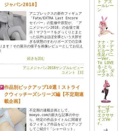
ト アズ
ジャパン2018】
ールレー
ン
アニプレックスの新作フィギュア
「Fate/EXTRA Last Encore
セイバー」の監修中原型が、「ア
ニメジャパン2018」の会場で展
示！マフラー？をざっくりとまと
った以外はほぼ全裸という大胆す
ぎる状態のすわりポーズでの立体
ナナ・ア
スタ・デ
ります！その展示の様子を画像レビューとしてお伝え
ビルーク
！
生足バニ
ーVer.
続きを読む
To LOVE
る-とら
アニメジャパン2018
サンプルレビュー
ぶる- ダ
コメント [3]
ークネス
作品別ピックアップ10選！ストライ
クウィッチーズシリーズ編【不定期連
載企画】
すーぱー
不定期の連載企画として、
そに子
moeyo.comの膨大な記事の中か
エクササ
イズVe
ら、特定の作品タイトルに関連す
r.
るフィギュア作品をピックアップ
してご紹介!「シャーロット」