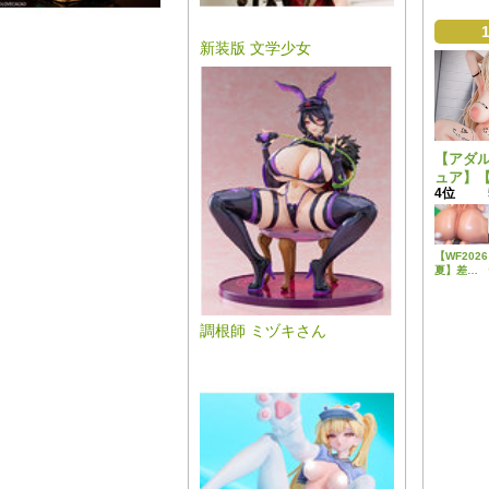
新装版 文学少女
【アダ
ュア】
4位
ト】肉
ーズよ
トイレ
が1/5
【WF2026
ィギュ
夏】差し
替えパー
場。
ツでぽろ
りもOK！
ベルファ
調根師 ミヅキさん
イン新作
美少女フ
ィギュア
「Creator’
Sellection
転生コロ
シアム マ
ール・バ
ロック」
予約受付
開始！