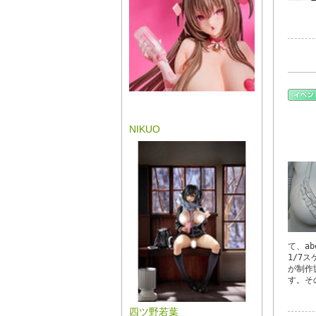
NIKUO
て、a
1/7
が制作
す。そ
四ツ野若葉