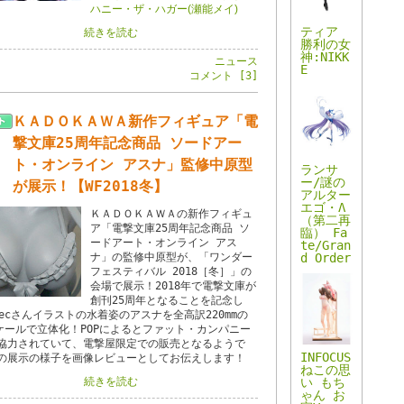
ハニー・ザ・ハガー(瀬能メイ)
ティア
続きを読む
勝利の女
神:NIKK
ニュース
E
コメント [3]
ＫＡＤＯＫＡＷＡ新作フィギュア「電
撃文庫25周年記念商品 ソードアー
ト・オンライン アスナ」監修中原型
ランサ
ー/謎の
が展示！【WF2018冬】
アルター
エゴ・Λ
ＫＡＤＯＫＡＷＡの新作フィギュ
（第二再
ア「電撃文庫25周年記念商品 ソ
臨） Fa
ードアート・オンライン アス
te/Gran
d Order
ナ」の監修中原型が、「ワンダー
フェスティバル 2018［冬］」の
会場で展示！2018年で電撃文庫が
創刊25周年となることを記念し
becさんイラストの水着姿のアスナを全高訳220mmの
スケールで立体化！POPによるとファット・カンパニー
協力されていて、電撃屋限定での販売となるようで
INFOCUS
の展示の様子を画像レビューとしてお伝えします！
ねこの思
い もち
続きを読む
ゃん お