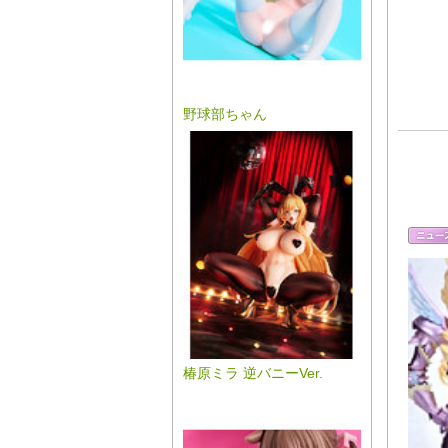
野球部ちゃん
椿原ミラ 逆バニーVer.