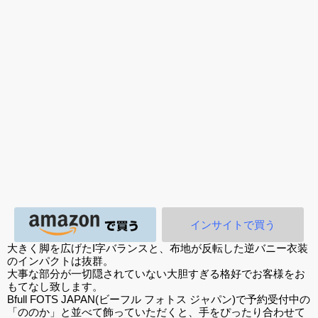
性処理トイレの峰川さ
作美少女フィギュア
立体化！PURE新作美
無邪気に誘
んが1/5スケールフィギ
「Creator’s Sellection
少女フィギュア「ひよ
いたずらっ
ュアで新登場。
転生コロシアム マー
り＆こはる」予約受付
良（しおみ
ル・バロック」予約受
開始！
1/6スケー
付開始！
で新登場！
インサイトで買う
大きく脚を広げたI字バランスと、布地が反転した逆バニー衣装
のインパクトは抜群。
大事な部分が一切隠されていない大胆すぎる格好でお客様をお
もてなし致します。
Bfull FOTS JAPAN(ビーフル フォトス ジャパン)で予約受付中の
「ののか」と並べて飾っていただくと、手をぴったり合わせて