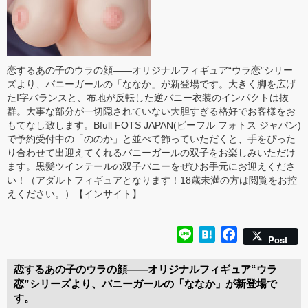
恋するあの子のウラの顔――オリジナルフィギュア“ウラ恋”シリー
ズより、バニーガールの「ななか」が新登場です。大きく脚を広げ
たI字バランスと、布地が反転した逆バニー衣装のインパクトは抜
群。大事な部分が一切隠されていない大胆すぎる格好でお客様をお
もてなし致します。Bfull FOTS JAPAN(ビーフル フォトス ジャパン)
で予約受付中の「ののか」と並べて飾っていただくと、手をぴった
り合わせて出迎えてくれるバニーガールの双子をお楽しみいただけ
ます。黒髪ツインテールの双子バニーをぜひお手元にお迎えくださ
い！（アダルトフィギュアとなります！18歳未満の方は閲覧をお控
えください。）【インサイト】
Line
Hatena
Facebook
Post
恋するあの子のウラの顔――オリジナルフィギュア“ウラ
恋”シリーズより、バニーガールの「ななか」が新登場で
す。