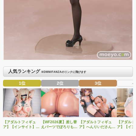
人気ランキング
※DMM/FANZAのリンクに飛びます
1位
2位
3位
4
【アダルトフィギュ
【WF2026夏】差し替
【アダルトフィギュ
【アダルト
ア】【インサイト】肉
えパーツでぽろりも
ア】へんりいださんイ
ア】【イン
感少女シリーズより、
OK！ベルファイン新
ラストを2体セットで
感少女シリ