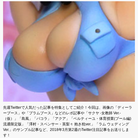
先週Twitterで人気だった記事を特集としてご紹介！今回は、画像の「ディーラ
ーブース」や「プラムブース」などのレポ記事や「サクヤ -女教師 Ver.-
（仮）」「島風」「パコラ」「アクア」「ベルティーユ・体育授業(プール編)
流通限定版」「澤村・スペンサー・英梨々 抱き枕ver.」「ラム ウェディング
Ver.」のサンプル記事など、2018年3月第2週のTwitter注目記事をお送りしま
す！