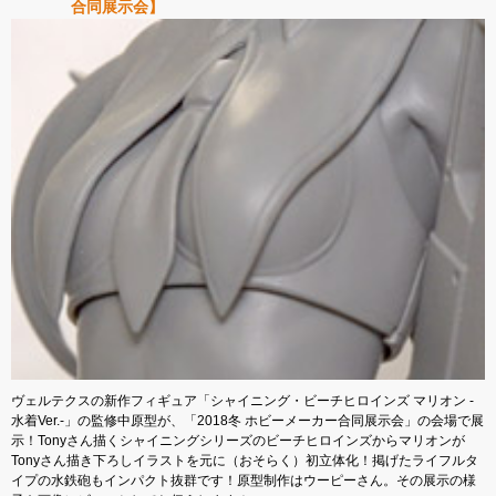
合同展示会】
ヴェルテクスの新作フィギュア「シャイニング・ビーチヒロインズ マリオン -
水着Ver.-」の監修中原型が、「2018冬 ホビーメーカー合同展示会」の会場で展
示！Tonyさん描くシャイニングシリーズのビーチヒロインズからマリオンが
Tonyさん描き下ろしイラストを元に（おそらく）初立体化！掲げたライフルタ
イプの水鉄砲もインパクト抜群です！原型制作はウーピーさん。その展示の様