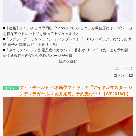
■
【速報】チロルチョコ専門店「Shop チロルチョコ」が秋葉原にオープン！ 超
お得なアウトレット品も売ってるゾォォオオオ!!
■
『ラブライブ！サンシャイン!!』バンプレスト「EXQフィギュア」になった津
島 善子と黒澤 ルビィを撮り下ろし!!
■
『メガミデバイス』朱羅忍者のカラバリ・蒼衣が3月13日（火）より予約開
始！新規造形の髪や肌色腕脚パーツが付属！
続きを読む
ニュース
コメント [2]
ディ・モールト ベネ新作フィギュア「アイドルマスター シ
ンデレラガールズ 向井拓海」予約受付中！【WF2018冬】