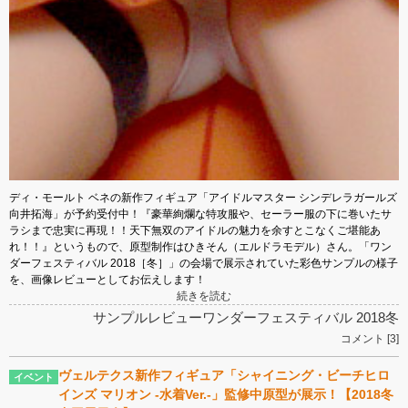
ディ・モールト ベネの新作フィギュア「アイドルマスター シンデレラガールズ
向井拓海」が予約受付中！『豪華絢爛な特攻服や、セーラー服の下に巻いたサ
ラシまで忠実に再現！！天下無双のアイドルの魅力を余すとこなくご堪能あ
れ！！』というもので、原型制作はひきそん（エルドラモデル）さん。「ワン
ダーフェスティバル 2018［冬］」の会場で展示されていた彩色サンプルの様子
を、画像レビューとしてお伝えします！
続きを読む
サンプルレビュー
ワンダーフェスティバル 2018冬
コメント [3]
ヴェルテクス新作フィギュア「シャイニング・ビーチヒロ
インズ マリオン -水着Ver.-」監修中原型が展示！【2018冬