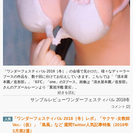
「ワンダーフェスティバル 2018［冬］」の会場で見かけた、様々なディーラー
ブースの作品を、数十回に分けてお伝えしていきます。こちらでは「『清水屋
本圃／造形部』」「83℃」「one」の3ブース。画像は『清水屋本圃／造形部』
さんのアズールレーンより「重巡洋艦 愛宕」。
続きを読む
サンプルレビュー
ワンダーフェスティバル 2018冬
コメント [2]
「ワンダーフェスティバル 2018［冬］レポ」「サクヤ -女教師
Ver.-（仮）」「島風」など 週間Twitter人気記事特集（2018年
3月第2週）