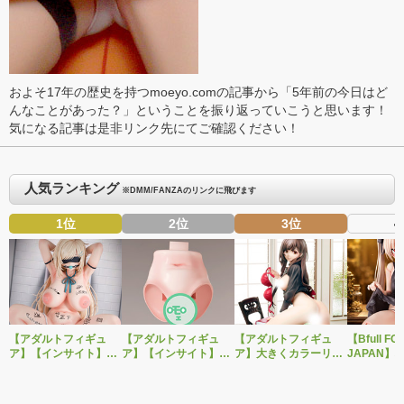
およそ17年の歴史を持つmoeyo.comの記事から「5年前の今日はど
んなことがあった？」ということを振り返っていこうと思います！
気になる記事は是非リンク先にてご確認ください！
人気ランキング
※DMM/FANZAのリンクに飛びます
1位
2位
3位
4
【アダルトフィギュ
【アダルトフィギュ
【アダルトフィギュ
【Bfull FO
ア】【インサイト】肉
ア】【インサイト】ベ
ア】大きくカラーリン
JAPAN】
感少女シリーズより、
ルドール「ロゼ」1/5ス
グを変えた黒と赤の衣
をモチーフ
性処理トイレの峰川さ
ケールフィギュア専用
装で再登場！ネイティ
ジナルフィ
んが1/5スケールフィギ
「秘密のオプションパ
ブ新作エロフィギュア
ルドール「