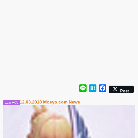
ュアで新登場。
ーツ」が登場です。
「みことあけみオリジ
着ver.が1
ナルキャラクター 新装
新登場！
版 文学少女」
Line
Hatena
Facebook
Post
12.03.2018 Moeyo.com News