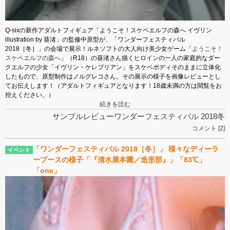
Q-sixの新作アダルトフィギュア「ようこそ！スケベエルフの森へ イヴリン
illustration by 葵渚」の監修中原型が、「ワンダーフェスティバル
2018［冬］」の会場で展示！ルネソフトの大人向け美少女ゲーム「
ようこそ！
スケベエルフの森へ
」（R18）の葵渚さん描くヒロインの一人の家庭的なダー
クエルフの少女「イヴリン・ケレブリアン」をスケベボディそのままに立体化
したもので、原型制作はノルグレコさん。その展示の様子を画像レビューとし
てお伝えします！（アダルトフィギュアとなります！18歳未満の方は閲覧をお
控えください。）
続きを読む
サンプルレビュー
ワンダーフェスティバル 2018冬
コメント [2]
「ワンダーフェスティバル 2018［冬］」 様々なディーラ
ーブースの様子「『清水屋本圃／造形部』」「83℃」
「one」