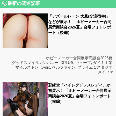
最新の関連記事
「アズールレーン 大鳳(交流宿舎)」
などが展示！ 「ホビーメーカー合同
展示商談会2026夏」会場フォトレポ
ート（後編）
ホビーメーカー合同展示商談会2026夏
,
グッドスマイルカンパニー
,
XPLUS
,
ウェーブ
,
ダイキ工業
,
マイルストン
,
Q-six
,
ベルファイン
,
プライム１スタジオ
,
メイファ
彩縁堂「ハイレグドレスレディ」が
初展示！ 「ホビーメーカー合同展示
商談会2026夏」会場フォトレポート
（前編）