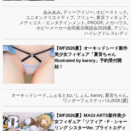
あみあみ
,
ディーアイジー
,
ホビーストック
,
ユニオンクリエイティブ
,
フリュー
,
東京フィギュア
,
メディコス・エンタテインメント
,
PROOF
,
メガハウス
,
ホビーメーカー合同展示商談会2026夏
,
アゾン
,
ハイレグドレスレディ
【WF2026夏】オーキッドシード新作
美少女フィギュア「夏音ちゃん
Illustrated by karory」予約受付開
始！
オーキッドシード
,
ふぉるとねいしょん
,
karory
,
夏音ちゃん
,
ワンダーフェスティバル2026 [夏]
【WF2026夏】MAGI ARTS新作美少
女フィギュア「ソフィア・F・シャー
リング シスターVer. ブライトエディ