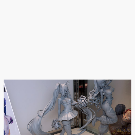
ュアで新登場。
ーツ」が登場です。
「みことあけみオリジ
変更し二次
ナルキャラクター 新装
版 文学少女」