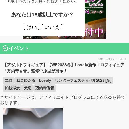
18歳未満の方は閲覧をお控えください。
あなたは18歳以上ですか？
いいえ
はい
イベント
2023年3月7日 14:51
【アダルトフィギュア】【WF2023冬】Lovely新作エロフィギュア
「万納寺香音」監修中原型が展示！
エロ
ねこめたる
Lovely
ワンダーフェスティバル2023 [冬]
帕波淑女
犬忍
万納寺香音
本サイトページは、アフィリエイトプログラムによる収益を得て
おります。