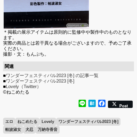
＊掲載の展示アイテムは原則的に監修中や製作中のものとなり
ます。
実際の商品とは若干異なる場合がございますので、予めご了承
ください。
撮影・文：もんぷち。
関連
■
ワンダーフェスティバル2023 [冬] の記事一覧
■
ワンダーフェスティバル2023 [冬]
■
Lovely（Twitter）
©ねこめたる
Line
Hatena
Facebook
Post
エロ
ねこめたる
Lovely
ワンダーフェスティバル2023 [冬]
帕波淑女
犬忍
万納寺香音