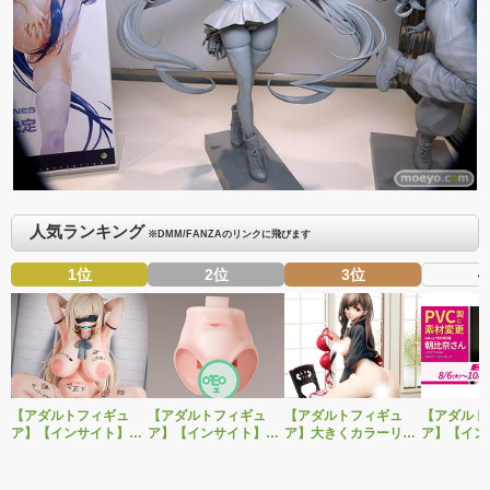
人気ランキング
※DMM/FANZAのリンクに飛びます
1位
2位
3位
4
【アダルトフィギュ
【アダルトフィギュ
【アダルトフィギュ
【アダルト
ア】【インサイト】肉
ア】【インサイト】ベ
ア】大きくカラーリン
ア】【イン
感少女シリーズより、
ルドール「ロゼ」1/5ス
グを変えた黒と赤の衣
「肉感少女
性処理トイレの峰川さ
ケールフィギュア専用
装で再登場！ネイティ
朝比奈さん
んが1/5スケールフィギ
「秘密のオプションパ
ブ新作エロフィギュア
ver.」が