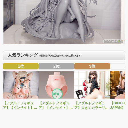
人気ランキング
※DMM/FANZAのリンクに飛びます
1位
2位
3位
4
【アダルトフィギュ
【アダルトフィギュ
【アダルトフィギュ
【Bfull FO
ア】【インサイト】肉
ア】【インサイト】ベ
ア】大きくカラーリン
JAPAN】
感少女シリーズより、
ルドール「ロゼ」1/5ス
グを変えた黒と赤の衣
をモチーフ
性処理トイレの峰川さ
ケールフィギュア専用
装で再登場！ネイティ
ジナルフィ
んが1/5スケールフィギ
「秘密のオプションパ
ブ新作エロフィギュア
ルドール「
ュアで新登場。
ーツ」が登場です。
「みことあけみオリジ
着ver.が1