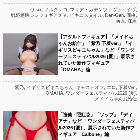
Q-six
,
ノルグレコ
,
マリア・カデンツァヴナ・イヴ
,
戦姫絶唱シンフォギアＸＶ
,
ビキニスタイル
,
Den-Gen
,
価格
,
購入
,
在庫
【アダルトフィギュア】「メイドち
ゃんお給仕」「紫乃 下着ver.」「イ
ギリスビキニちゃん」など 「ワンダ
ーフェスティバル2026 [夏] 」展示さ
れていた新作フィギュア
「OMAHA」編
紫乃
,
イギリスビキニちゃん
,
キャストオフ
,
エロ
,
下着Ver.
,
OMAHA
,
ワンダーフェスティバル2026 [夏]
,
メイドちゃんお給仕
「逸仙 · 照紅妆」「ソップ」「ディ
アナ」など 「ワンダーフェスティバ
ル2026 [夏] 」展示されていた新作フ
ィギュア「Calbone」編