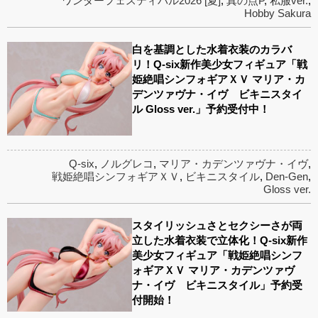
ワンダーフェスティバル2026 [夏]
,
真の点P
,
私服ver.
,
Hobby Sakura
白を基調とした水着衣装のカラバ
リ！Q-six新作美少女フィギュア「戦
姫絶唱シンフォギアＸＶ マリア・カ
デンツァヴナ・イヴ ビキニスタイ
ル Gloss ver.」予約受付中！
Q-six
,
ノルグレコ
,
マリア・カデンツァヴナ・イヴ
,
戦姫絶唱シンフォギアＸＶ
,
ビキニスタイル
,
Den-Gen
,
Gloss ver.
スタイリッシュさとセクシーさが両
立した水着衣装で立体化！Q-six新作
美少女フィギュア「戦姫絶唱シンフ
ォギアＸＶ マリア・カデンツァヴ
ナ・イヴ ビキニスタイル」予約受
付開始！