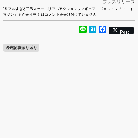
プレスリリース
”リアルすぎる”1/6スケールリアルアクションフィギュア「ジョン・レノン – イ
マジン」予約受付中！ は
コメントを受け付けていません
Line
Hatena
Facebook
Post
過去記事振り返り