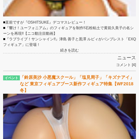
■
直前ですが『OSHITSUKE』デコマスレビュー！
■
『響け！ユーフォニアム』のフィギュアを制作!!石粉粘土で黄前久美子の名シ
ーンを再現!!【ニコ動注目動画】
■
『ラブライブ！サンシャイン!!』津島 善子と黒澤 ルビィがバンプレスト「EXQ
フィギュア」に登場！
続きを読む
ニュース
コメント [4]
「鈴原美沙 小悪魔スクール」「塩見周子」「キズナアイ」
など 東京フィギュアブース新作フィギュア特集【WF2018
冬】