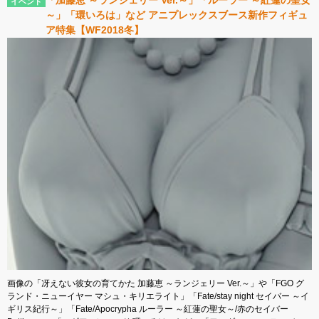
～」「環いろは」など アニプレックスブース新作フィギュ
ア特集【WF2018冬】
画像の「冴えない彼女の育てかた 加藤恵 ～ランジェリー Ver.～」や「FGO グ
ランド・ニューイヤー マシュ・キリエライト」「Fate/stay night セイバー ～イ
ギリス紀行～」「Fate/Apocrypha ルーラー ～紅蓮の聖女～/赤のセイバー