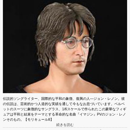
伝説的ソングライター、国際的な平和の象徴、復興の人―ジョン・レノン。彼
の伝説は、芸術的かつ人道的な実績を通して今もなお息づいています。ベルベ
ットのスーツに象徴的なサングラス、1/6スケールで作られたこの豪華なフィギ
ュアは平和と結束をテーマとする革命的な名曲『イマジン』PVのジョン・レノ
ンそのもの。【モリキュール8】
続きを読む