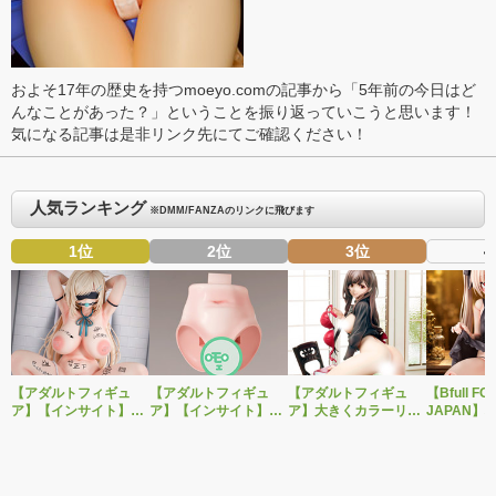
およそ17年の歴史を持つmoeyo.comの記事から「5年前の今日はど
んなことがあった？」ということを振り返っていこうと思います！
気になる記事は是非リンク先にてご確認ください！
人気ランキング
※DMM/FANZAのリンクに飛びます
1位
2位
3位
4
【アダルトフィギュ
【アダルトフィギュ
【アダルトフィギュ
【Bfull FO
ア】【インサイト】肉
ア】【インサイト】ベ
ア】大きくカラーリン
JAPAN】
感少女シリーズより、
ルドール「ロゼ」1/5ス
グを変えた黒と赤の衣
をモチーフ
性処理トイレの峰川さ
ケールフィギュア専用
装で再登場！ネイティ
ジナルフィ
んが1/5スケールフィギ
「秘密のオプションパ
ブ新作エロフィギュア
ルドール「
ュアで新登場。
ーツ」が登場です。
「みことあけみオリジ
着ver.が1