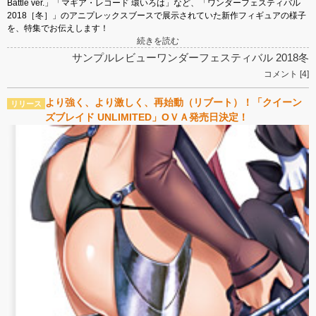
Battle ver.」「マギア・レコード 環いろは」など、「ワンダーフェスティバル
2018［冬］」のアニプレックスブースで展示されていた新作フィギュアの様子
を、特集でお伝えします！
続きを読む
サンプルレビュー
ワンダーフェスティバル 2018冬
コメント [4]
より強く、より激しく、再始動（リブート）！「クイーン
ズブレイド UNLIMITED」ОＶＡ発売日決定！