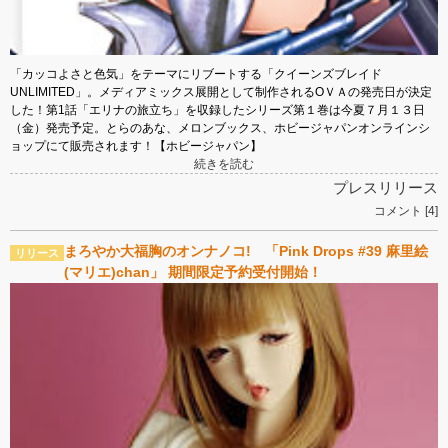
「カッコよさと色気」をテーマにリブートする「クイーンズブレイド
UNLIMITED」。メディアミックス展開として制作されるОＶＡの発売日が決定
した！第1話「エリナの旅立ち」を収録したシリーズ第１巻は今夏７月１３日
（金）発売予定。とらのあな、メロンブックス、ホビージャパンオンラインシ
ョップにて販売されます！【ホビージャパン】
続きを読む
プレスリリース
コメント [4]
まろやか大福胸のオンナノコ! 「Pink Drops #39 麻里絵
(マリエ)chan」 期間限定予約受付開始！