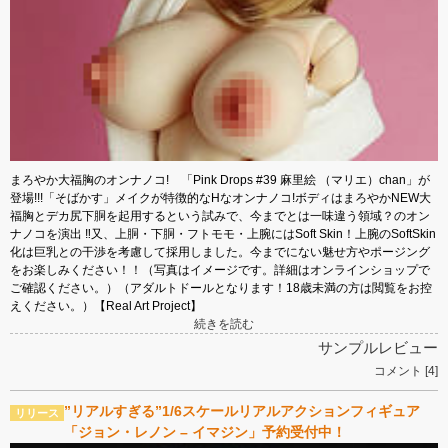
まろやか大福胸のオンナノコ! 「Pink Drops #39 麻里絵 （マリエ）chan」が
登場!!!「そばかす」メイクが特徴的なHなオンナノコ!ボディはまろやかNEW大
福胸とデカ尻下胴を起用するという試みで、今までとは一味違う領域？のオン
ナノコを演出 ‼又、上胴・下胴・フトモモ・上腕にはSoft Skin！上腕のSoftSkin
化は巨乳との干渉を考慮して採用しました。今までにない魅せ方やポージング
をお楽しみください！！（写真はイメージです。詳細はオンラインショップで
ご確認ください。）（アダルトドールとなります！18歳未満の方は閲覧をお控
えください。）【Real Art Project】
続きを読む
サンプルレビュー
コメント [4]
”リアルすぎる”1/6スケールリアルアクションフィギュア
「ジョン・レノン – イマジン」予約受付中！