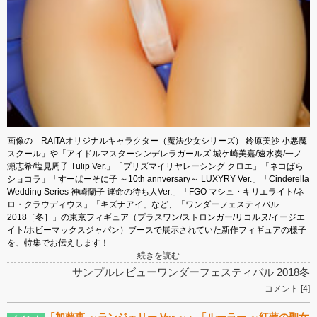
画像の「RAITAオリジナルキャラクター（魔法少女シリーズ） 鈴原美沙 小悪魔
スクール」や「アイドルマスターシンデレラガールズ 城ケ崎美嘉/速水奏/一ノ
瀬志希/塩見周子 Tulip Ver.」「プリズマイリヤレーシング クロエ」「ネコぱら
ショコラ」「すーぱーそに子 ～10th annversary～ LUXYRY Ver.」「Cinderella
Wedding Series 神崎蘭子 運命の待ち人Ver.」「FGO マシュ・キリエライト/ネ
ロ・クラウディウス」「キズナアイ」など、「ワンダーフェスティバル
2018［冬］」の東京フィギュア（プラスワン/ストロンガー/リコルヌ/イージエ
イト/ホビーマックスジャパン）ブースで展示されていた新作フィギュアの様子
を、特集でお伝えします！
続きを読む
サンプルレビュー
ワンダーフェスティバル 2018冬
コメント [4]
「加藤恵 ～ランジェリー Ver.～」「ルーラー ～紅蓮の聖女