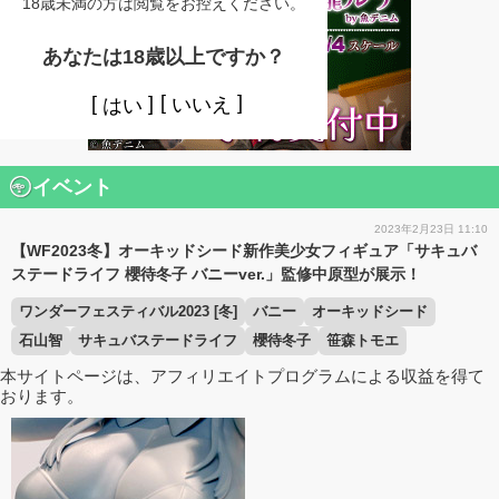
18歳未満の方は閲覧をお控えください。
あなたは18歳以上ですか？
いいえ
はい
イベント
2023年2月23日 11:10
【WF2023冬】オーキッドシード新作美少女フィギュア「サキュバ
ステードライフ 櫻待冬子 バニーver.」監修中原型が展示！
ワンダーフェスティバル2023 [冬]
バニー
オーキッドシード
石山智
サキュバステードライフ
櫻待冬子
笹森トモエ
本サイトページは、アフィリエイトプログラムによる収益を得て
おります。