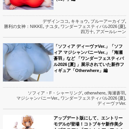
デザインココ
,
キキョウ
,
ブルーアーカイブ
,
勝利の女神：NIKKE
,
ナユタ
,
ワンダーフェスティバル2026 [夏]
,
四万十
,
アズールレーン
「ソフィア ディーヴァVer.」「ソフ
ィア マジシャンバニーVer.」「海瀬
蒼羽」など 「ワンダーフェスティバ
ル2026 [夏] 」展示されていた新作フ
ィギュア「Otherwhere」編
ソフィア・F・シャーリング
,
otherwhere
,
海瀬蒼羽
,
マジシャンバニーVer.
,
ワンダーフェスティバル2026 [夏]
,
ディーヴァVer.
アップデート版にして、エントリー
モデルが登場！コトブキヤ新作美少