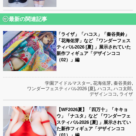
最新の関連記事
「ライザ」「ハコス」「秦谷美鈴」
「花海佑芽」など 「ワンダーフェス
ティバル2026 [夏] 」展示されていた
新作フィギュア「デザインココ
（02）」編
学園アイドルマスター
,
花海佑芽
,
秦谷美鈴
,
ワンダーフェスティバル2026 [夏]
,
ハコス
,
ハコ太郎
,
デザインココ
,
ライザ
【WF2026夏】「四万十」「キキョ
ウ」「ナユタ」など 「ワンダーフェ
スティバル2026 [夏] 」展示されてい
た新作フィギュア「デザインココ
（01）」編