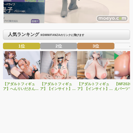
人気ランキング
※DMM/FANZAのリンクに飛びます
1位
2位
3位
4
【アダルトフィギュ
【アダルトフィギュ
【アダルトフィギュ
【WF202
ア】へんりいださんイ
ア】【インサイト】肉
ア】【インサイト】肉
えパーツで
ラストを2体セットで
感少女シリーズより、
感少女シリーズより、
OK！ベル
立体化！PURE新作美
性処理トイレの峰川さ
無邪気に誘惑してくる
作美少女フ
少女フィギュア「ひよ
んが1/5スケールフィギ
いたずらっ子「汐見弓
「Creator’s
り＆こはる」予約受付
ュアで新登場。
良（しおみゆら）」が
転生コロシ
開始！
1/6スケールフィギュア
ル・バロッ
で新登場！
付開始！