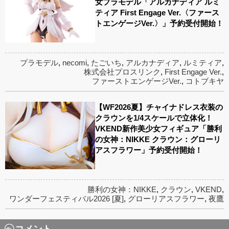
女プラモデル「アルカナディア ルミ
ティア First Engage Ver.〈ファース
トエンゲージVer.〉」予約受付開始！
プラモデル
,
necomi
,
たごいち
,
アルカナディア
,
ルミティア
,
株式会社プロスリンク
,
First Engage Ver.
,
ファーストエンゲージVer.
,
コトブキヤ
【WF2026夏】チャイナドレス衣装の
クラウンを1/4スケールで立体化！
VKEND新作美少女フィギュア「勝利
の女神：NIKKE クラウン：グローリ
アスフラワー」予約受付開始！
勝利の女神：NIKKE
,
クラウン
,
VKEND
,
ワンダーフェスティバル2026 [夏]
,
グローリアスフラワー
,
夜鷹
コメント