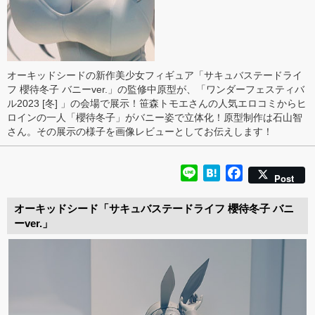
オーキッドシードの新作美少女フィギュア「サキュバステードライ
フ 櫻待冬子 バニーver.」の監修中原型が、「ワンダーフェスティバ
ル2023 [冬] 」の会場で展示！笹森トモエさんの人気エロコミからヒ
ロインの一人「櫻待冬子」がバニー姿で立体化！原型制作は石山智
さん。その展示の様子を画像レビューとしてお伝えします！
Line
Hatena
Facebook
Post
オーキッドシード「サキュバステードライフ 櫻待冬子 バニ
ーver.」