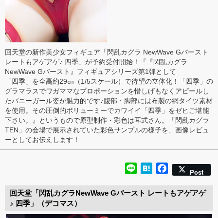
回天堂の新作美少女フィギュア「閃乱カグラ NewWave Gバースト
レートもアゲアゲ♪ 四季」が予約受付開始！『『閃乱カグラ
NewWave Gバースト』フィギュアシリーズ第1弾として
「四季」を全高約29㎝（1/5スケール）で待望の立体化！「四季」の
グラマラスでワガママなプロポーションを惜しげもなくアピールし
たバニーガール姿が魅力的です♪腹部・脚部には布製の網タイツ素材
を使用。その圧倒的ボリューミーでカワイイ「四季」をゼヒご堪能
下さい。』というもので原型制作・彩色は耳式さん。「閃乱カグラ
TEN」の会場で展示されていた彩色サンプルの様子を、画像レビュ
ーとしてお伝えします！
Line
Hatena
Facebook
Post
回天堂「閃乱カグラNewWave Gバースト レートもアゲアゲ
♪ 四季」（デコマス）