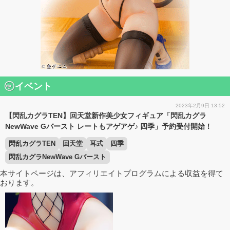
イベント
2023年2月9日 13:52
【閃乱カグラTEN】回天堂新作美少女フィギュア「閃乱カグラ
NewWave Gバースト レートもアゲアゲ♪ 四季」予約受付開始！
閃乱カグラTEN
回天堂
耳式
四季
閃乱カグラNewWave Gバースト
本サイトページは、アフィリエイトプログラムによる収益を得て
おります。