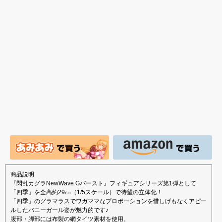
ュアで新登場。
転生コロシアム マー
始！
導くアイビ
ル・バロック」予約受
けに見せる
付開始！
フィギュア
場！
商品説明
『閃乱カグラNewWave Gバースト』フィギュアシリーズ第1弾として
「四季」を全高約29㎝（1/5スケール）で待望の立体化！
「四季」のグラマラスでワガママなプロポーションを惜しげもなくアピー
ルしたバニーガール姿が魅力的です♪
腹部・脚部には布製の網タイツ素材を使用。