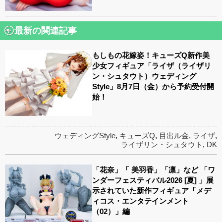
最新の関連記事
もしもの花嫁姿！キューズQ新作美
少女フィギュア「ライザ（ライザリ
ン・シュタウト）ウェディング
Style」8月7日（金）から予約受付開
始！
ウェディングStyle
,
キューズQ
,
目出ル金
,
ライザ
,
ライザリン・シュタウト
,
DK
「花奈」「 美羽香」「凛」など 「ワ
ンダーフェスティバル2026 [夏] 」展
示されていた新作フィギュア「メデ
ィコス・エンタテインメント
（02）」編