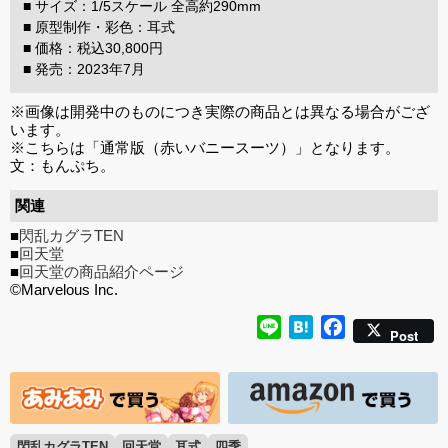
■ サイズ：1/5スケール 全高約290mm
■ 原型制作・彩色：耳式
■ 価格：税込30,800円
■ 発売：2023年7月
※画像は開発中のものにつき実際の商品とは異なる場合がござ
います。
※こちらは「通常版（赤いバニースーツ）」となります。
文：もんぷち。
関連
■
閃乱カグラTEN
■
回天堂
■
回天堂の商品紹介ページ
©Marvelous Inc.
Line
Hatena
Facebook
Post
閃乱カグラTEN
回天堂
耳式
四季