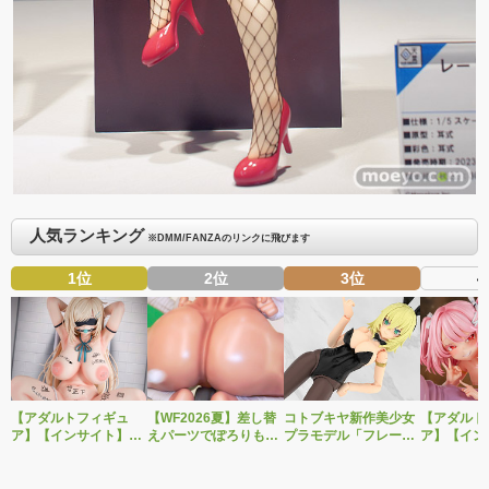
人気ランキング
※DMM/FANZAのリンクに飛びます
1位
2位
3位
4
【アダルトフィギュ
【WF2026夏】差し替
コトブキヤ新作美少女
【アダルト
ア】【インサイト】肉
えパーツでぽろりも
プラモデル「フレーム
ア】【イン
感少女シリーズより、
OK！ベルファイン新
アームズ・ガール ドゥ
感少女シリ
性処理トイレの峰川さ
作美少女フィギュア
ルガーI〈Bunny
昼は朗らか
んが1/5スケールフィギ
「Creator’s Sellection
Style〉」予約受付開
案内人」と