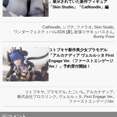
」展示されていた新作フィギュア
「Skin Studio」「CatNoodle」編
CatNoodle
,
シブナ
,
ファラオ
,
Skin Studio
,
ワンダーフェスティバル2026 [夏]
,
欲張りサキュバスさん
,
Bunny Pose
コトブキヤ新作美少女プラモデル
「アルカナディア ヴェルルッタ First
Engage Ver.〈ファーストエンゲージ
Ver.〉」予約受付開始！
コトブキヤ
,
プラモデル
,
たごいち
,
アルカナディア
,
株式会社プロスリンク
,
ヴェルルッタ
,
First Engage Ver.
,
ファーストエンゲージVer.
コメント