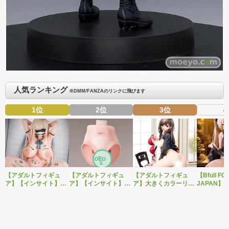
人気ランキング
※DMM/FANZAのリンクに飛びます
1位
2位
3位
4
【アダルトフィギュ
【アダルトフィギュ
【アダルトフィギュ
【Bfull FO
ア】【インサイト】肉
ア】【インサイト】ベ
ア】大きくカラーリン
JAPAN】
感少女シリーズより、
ルドール「ロゼ」1/5ス
グを変えた黒と赤の衣
をモチーフ
性処理トイレの峰川さ
ケールフィギュア専用
装で再登場！ネイティ
ジナルフィ
んが1/5スケールフィギ
「秘密のオプションパ
ブ新作エロフィギュア
ルドール「
ュアで新登場。
ーツ」が登場です。
「みことあけみオリジ
着ver.が1
ナルキャラクター 新装
新登場！