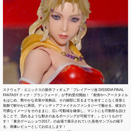
スクウェア・エニックスの新作フィギュア「プレイアーツ改 DISSIDIA FINAL
FANTASY ティナ・ブランフォード」が予約受付開始！『表情やヘアースタイル
をはじめ、艶やかな衣装や装飾品、その細部に至るまでを余すことなく造形と
装飾で鮮やかに再現。ディシディアファイナルファンタジーで魅せる、彼女の
可憐なイメージをそのままに、広い可動域を確保し、マントにも可動部を設け
ることで、流れるような動きのあるポージングが可能です。』というもので
す！「東京ゲームショウ2017」の会場で展示されていた彩色サンプルの様子
を、画像レビューとしてお伝えします！