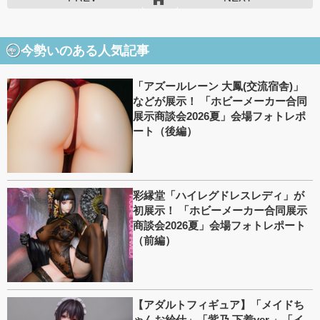
今勢いのある人気記事
「アズールレーン 大鳳(交流宿舎)」
などが展示！ 「ホビーメーカー合同
展示商談会2026夏」会場フォトレポ
ート（後編）
彩縁堂「ハイレグドレスレディ」が
初展示！ 「ホビーメーカー合同展示
商談会2026夏」会場フォトレポート
（前編）
【アダルトフィギュア】「メイドち
ゃんお給仕」「紫乃 下着ver.」「イ