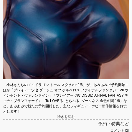
「小林さんちのメイドラゴン トール スク水ver 1/6」が、あみあみで予約開始！
ほか「プレイアーツ改 ダージュ オブ ケルベロス ファイナルファンタジーVII ヴ
ィンセント・ヴァレンタイン」「プレイアーツ改 DISSIDIA FINAL FANTASY テ
ィナ・ブランフォード」「To LOVEる -とらぶる- ダークネス 金色の闇 1/6」な
ど、あみあみで新たに予約開始した、主なフィギュア・ホビー新作情報をお伝
えします！
続きを読む
予約・特典など
コメント [2]