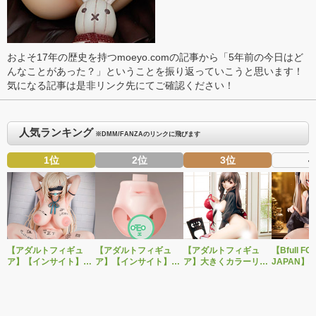
およそ17年の歴史を持つmoeyo.comの記事から「5年前の今日はど
んなことがあった？」ということを振り返っていこうと思います！
気になる記事は是非リンク先にてご確認ください！
人気ランキング
※DMM/FANZAのリンクに飛びます
1位
2位
3位
4
【アダルトフィギュ
【アダルトフィギュ
【アダルトフィギュ
【Bfull FO
ア】【インサイト】肉
ア】【インサイト】ベ
ア】大きくカラーリン
JAPAN】
感少女シリーズより、
ルドール「ロゼ」1/5ス
グを変えた黒と赤の衣
をモチーフ
性処理トイレの峰川さ
ケールフィギュア専用
装で再登場！ネイティ
ジナルフィ
んが1/5スケールフィギ
「秘密のオプションパ
ブ新作エロフィギュア
ルドール「
ュアで新登場。
ーツ」が登場です。
「みことあけみオリジ
着ver.が1