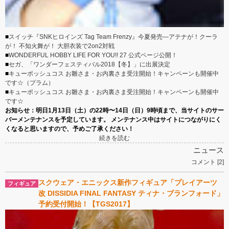
■
スイッチ『SNKヒロインズ Tag Team Frenzy』今夏発売―アテナが！クーラ
が！ 不知火舞が！ 大胆衣装で2on2対戦
■
WONDERFUL HOBBY LIFE FOR YOU!! 27 公式ページ公開！
■
セガ、「ワンダーフェスティバル2018【冬】」に出展決定
■
キューポッシュコス お雛さま・お内裏さま受注開始！キャンペーンも開催中
です☆（プラム）
■
キューポッシュコス お雛さま・お内裏さま受注開始！キャンペーンも開催中
です☆
お知らせ：明日1月13日（土）の22時〜14日（日）9時頃まで、当サイトのサー
バーメンテナンスを予定しています。 メンテナンス中はサイトにつながりにく
くなると思いますので、予めご了承ください！
続きを読む
ニュース
コメント [2]
スクウェア・エニックス新作フィギュア「プレイアーツ
改 DISSIDIA FINAL FANTASY ティナ・ブランフォード」
予約受付開始！【TGS2017】