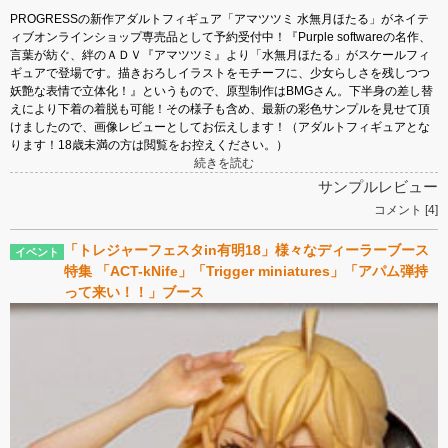
PROGRESSの新作アダルトフィギュア「アマツツミ 水無月ほたる」がネイテ
ィブオンラインショップ専売品として予約受付中！『Purple softwareの名作、
言葉が紡ぐ、絆のＡＤＶ『アマツツミ』より「水無月ほたる」がスケールフィ
ギュアで登場です。描きおろしイラストをモチーフに、少女らしさを残しつつ
妖艶な表情で立体化！』というもので、原型制作はBMGさん。下半身の差し替
えにより下着の着脱も可能！その様子も含め、最新の彩色サンプルを見せて頂
けましたので、画像レビューとしてお伝えします！（アダルトフィギュアとな
ります！18歳未満の方は閲覧をお控えください。）
続きを読む
サンプルレビュー
コメント [4]
「トレジャーフェスタin有明18」様々なディーラーブース
特集 「ACT-kNife」「Trigger miniatures」「アパム弾持
って来い！！」ブース