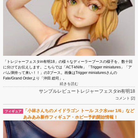
「トレジャーフェスタin有明18」の様々なディーラーブースの様子を、数十回
に分けてお伝えします。こちらでは「ACT-kNife」「Trigger miniatures」「ア
パム弾持って来い！！」の3ブース。画像はTrigger miniaturesさんの
Fate/Grand Orderより「沖田 総司」。
続きを読む
サンプルレビュー
トレジャーフェスタin有明18
コメント [2]
「小林さんちのメイドラゴン トール スク水ver 1/6」など
あみあみ新作フィギュア・ホビー予約開始情報！