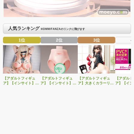
人気ランキング
※DMM/FANZAのリンクに飛びます
1位
2位
3位
4
【アダルトフィギュ
【アダルトフィギュ
【アダルトフィギュ
【アダルト
ア】【インサイト】肉
ア】【インサイト】ベ
ア】大きくカラーリン
ア】【イン
感少女シリーズより、
ルドール「ロゼ」1/5ス
グを変えた黒と赤の衣
「肉感少女
性処理トイレの峰川さ
ケールフィギュア専用
装で再登場！ネイティ
朝比奈さん
んが1/5スケールフィギ
「秘密のオプションパ
ブ新作エロフィギュア
ver.」が
ュアで新登場。
ーツ」が登場です。
「みことあけみオリジ
変更し二次
ナルキャラクター 新装
版 文学少女」