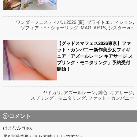
ワンダーフェスティバル2026 [夏]
,
ブライトエディション
,
ソフィア・F・シャーリング
,
MAGI ARTS
,
シスターver.
【グッドスマフェス2026東京】ファ
ット・カンパニー新作美少女フィギ
ュア「アズールレーン キアサージ ス
プリング・モニタリング」予約受付
開始！
ヤドカリ
,
アズールレーン
,
緋色
,
キアサージ
,
スプリング・モニタリング
,
ファット・カンパニー
コメント
はまなふう
さん
尻&太腿造形もまた素晴らしいですな～