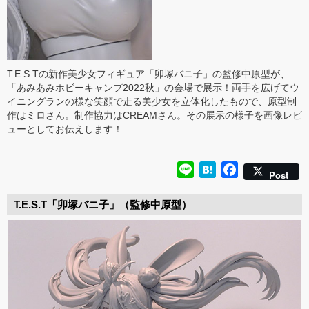
T.E.S.Tの新作美少女フィギュア「卯塚バニ子」の監修中原型が、
「あみあみホビーキャンプ2022秋」の会場で展示！両手を広げてウ
イニングランの様な笑顔で走る美少女を立体化したもので、原型制
作はミロさん。制作協力はCREAMさん。その展示の様子を画像レビ
ューとしてお伝えします！
Line
Hatena
Facebook
Post
T.E.S.T「卯塚バニ子」（監修中原型）