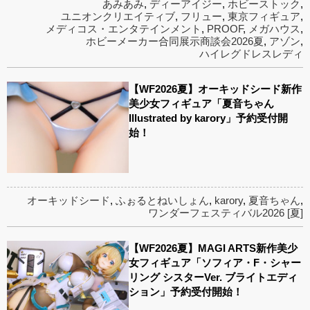
あみあみ
,
ディーアイジー
,
ホビーストック
,
ユニオンクリエイティブ
,
フリュー
,
東京フィギュア
,
メディコス・エンタテインメント
,
PROOF
,
メガハウス
,
ホビーメーカー合同展示商談会2026夏
,
アゾン
,
ハイレグドレスレディ
【WF2026夏】オーキッドシード新作
美少女フィギュア「夏音ちゃん
Illustrated by karory」予約受付開
始！
オーキッドシード
,
ふぉるとねいしょん
,
karory
,
夏音ちゃん
,
ワンダーフェスティバル2026 [夏]
【WF2026夏】MAGI ARTS新作美少
女フィギュア「ソフィア・F・シャー
リング シスターVer. ブライトエディ
ション」予約受付開始！