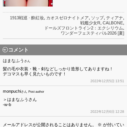
1913戦巡 · 酔紅妆
,
カオスゼロナイトメア
,
ソップ
,
ティアナ
,
戦艦少女R
,
CALBONE
,
ドールズフロントライン2：エクシリウム
,
ワンダーフェスティバル2026 [夏]
コメント
はまなふう
さん
髪の毛や衣装・靴・剣などしっかり造形してありますね！
デコマスも早く見たいものです！
2022年12月5日 13:51
monpuchi
さん
Post author
＞はまなふうさん
-w-b
2022年12月6日 12:28
メールアドレスが公開されることはありません。
※
が付いてい