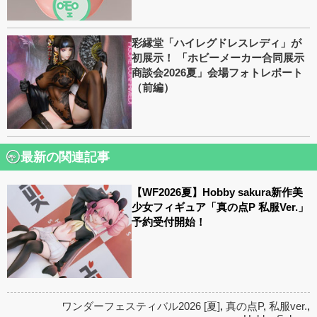
彩縁堂「ハイレグドレスレディ」が
初展示！ 「ホビーメーカー合同展示
商談会2026夏」会場フォトレポート
（前編）
最新の関連記事
【WF2026夏】Hobby sakura新作美
少女フィギュア「真の点P 私服Ver.」
予約受付開始！
ワンダーフェスティバル2026 [夏]
,
真の点P
,
私服ver.
,