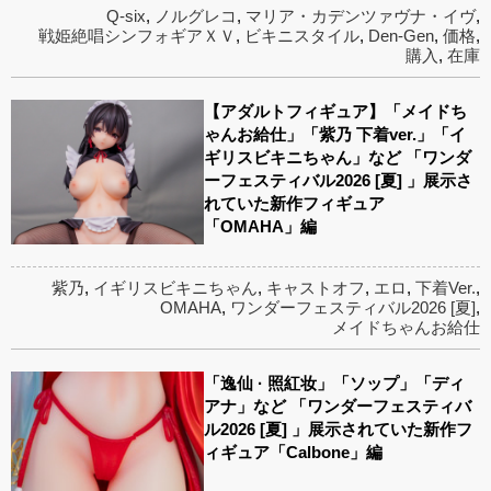
Q-six
,
ノルグレコ
,
マリア・カデンツァヴナ・イヴ
,
戦姫絶唱シンフォギアＸＶ
,
ビキニスタイル
,
Den-Gen
,
価格
,
購入
,
在庫
【アダルトフィギュア】「メイドち
ゃんお給仕」「紫乃 下着ver.」「イ
ギリスビキニちゃん」など 「ワンダ
ーフェスティバル2026 [夏] 」展示さ
れていた新作フィギュア
「OMAHA」編
紫乃
,
イギリスビキニちゃん
,
キャストオフ
,
エロ
,
下着Ver.
,
OMAHA
,
ワンダーフェスティバル2026 [夏]
,
メイドちゃんお給仕
「逸仙 · 照紅妆」「ソップ」「ディ
アナ」など 「ワンダーフェスティバ
ル2026 [夏] 」展示されていた新作フ
ィギュア「Calbone」編