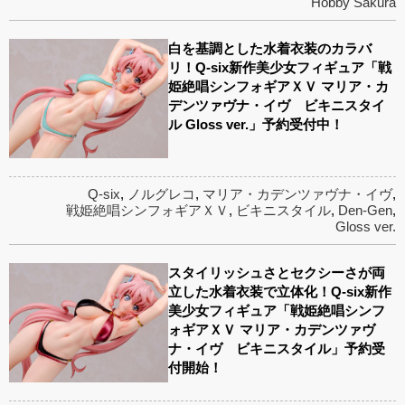
Hobby Sakura
白を基調とした水着衣装のカラバ
リ！Q-six新作美少女フィギュア「戦
姫絶唱シンフォギアＸＶ マリア・カ
デンツァヴナ・イヴ ビキニスタイ
ル Gloss ver.」予約受付中！
Q-six
,
ノルグレコ
,
マリア・カデンツァヴナ・イヴ
,
戦姫絶唱シンフォギアＸＶ
,
ビキニスタイル
,
Den-Gen
,
Gloss ver.
スタイリッシュさとセクシーさが両
立した水着衣装で立体化！Q-six新作
美少女フィギュア「戦姫絶唱シンフ
ォギアＸＶ マリア・カデンツァヴ
ナ・イヴ ビキニスタイル」予約受
付開始！