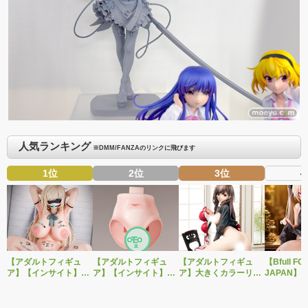
人気ランキング
※DMM/FANZAのリンクに飛びます
1位
2位
3位
4
【アダルトフィギュ
【アダルトフィギュ
【アダルトフィギュ
【Bfull FO
ア】【インサイト】肉
ア】【インサイト】ベ
ア】大きくカラーリン
JAPAN】
感少女シリーズより、
ルドール「ロゼ」1/5ス
グを変えた黒と赤の衣
をモチーフ
性処理トイレの峰川さ
ケールフィギュア専用
装で再登場！ネイティ
ジナルフィ
んが1/5スケールフィギ
「秘密のオプションパ
ブ新作エロフィギュア
ルドール「