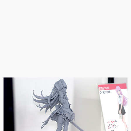
ュアで新登場。
ーツ」が登場です。
「みことあけみオリジ
着ver.が1
ナルキャラクター 新装
新登場！
版 文学少女」