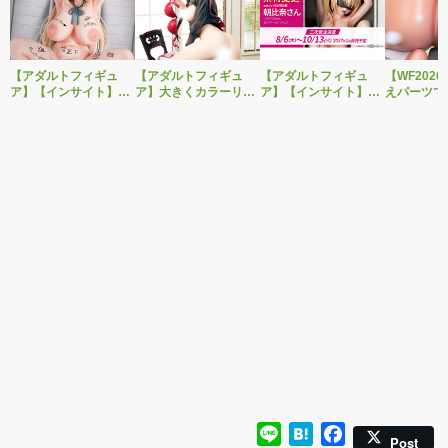
【アダルトフィギュ
【アダルトフィギュ
【アダルトフィギュ
【WF202
ア】【インサイト】肉
ア】大きくカラーリン
ア】【インサイト】
えパーツで
感少女シリーズより、
グを変えた黒と赤の衣
「肉感少女 性処理当番
OK！ベル
性処理トイレの峰川さ
装で再登場！ネイティ
朝比奈さん リバイバル
作美少女フ
んが1/5スケールフィギ
ブ新作エロフィギュア
ver.」がPVC製に素材
「Creator’s
ュアで新登場。
「みことあけみオリジ
変更し二次受注決定！
転生コロシ
ナルキャラクター 新装
ル・バロッ
版 文学少女」
付開始！
Line
Hatena
Facebook
Post