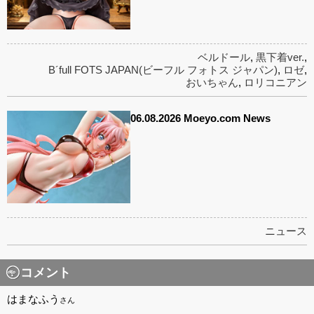
ベルドール
,
黒下着ver.
,
B´full FOTS JAPAN(ビーフル フォトス ジャパン)
,
ロゼ
,
おいちゃん
,
ロリコニアン
06.08.2026 Moeyo.com News
ニュース
コメント
はまなふう
さん