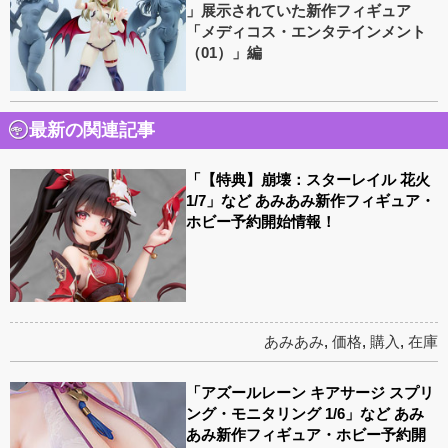
」展示されていた新作フィギュア
「メディコス・エンタテインメント
（01）」編
最新の関連記事
「【特典】崩壊：スターレイル 花火
1/7」など あみあみ新作フィギュア・
ホビー予約開始情報！
あみあみ
,
価格
,
購入
,
在庫
「アズールレーン キアサージ スプリ
ング・モニタリング 1/6」など あみ
あみ新作フィギュア・ホビー予約開