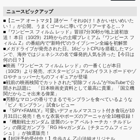
ニュースピックアップ
■
【ニーア オートマタ】謎ゲー『それゆけ！きかいせいめいた
い！』が公開。うまくゴールに導いてクリアーすると…？
■
『ワンピース フィルム レッド』冒頭7分30秒が地上波初放
送！ 本日（10/29）21時からの土曜プレミアム『ワンピース フ
ィルム Z』の番組内で“新時代”のライブシーン全編を初解禁
■
メガドライブが発売された日。16ビットCPUを搭載したマシ
ンで、海外ではジェネシスの名で爆発的人気を誇った【今日は
何の日？】
■
映画『ワンピース フィルム レッド』の一番くじが本日
（10/29）より発売。ポスタービジュアルのイラストボードやゾ
ロやチョッパーたちのフィギュアが登場
■
戦前の映画検閲でカットされた“切除フィルム”がYouTubeで公
開され話題に 「日本映画史資料として最高に貴重」「国立機
関だからこそ出来る偉業」
■
芳醇なマロンの香りでまるでモンブランを食べているような
「ピノ モンブラン」試食レビュー
■
『SPY×FAMILY』可愛いデフォルメマスコット付き食玩が10
月31日に発売！色々な衣装やポーズのアーニャが全10種収録！
■
『機動戦士ガンダム 逆襲のシャア ベルトーチカ・チルドレ
ン』の限定ガンプラ「RG Hi-νガンダム［チタニウムフィニッ
シュ］」が抽選販売！
■
【好評予約受付中！】牛歩さん 乙山法純オリジナル