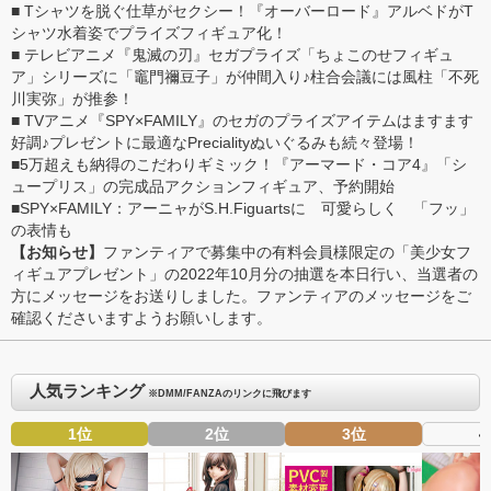
■
Tシャツを脱ぐ仕草がセクシー！『オーバーロード』アルベドがT
シャツ水着姿でプライズフィギュア化！
■
テレビアニメ『鬼滅の刃』セガプライズ「ちょこのせフィギュ
ア」シリーズに「竈門禰豆子」が仲間入り♪柱合会議には風柱「不死
川実弥」が推参！
■
TVアニメ『SPY×FAMILY』のセガのプライズアイテムはますます
好調♪プレゼントに最適なPrecialityぬいぐるみも続々登場！
■
5万超えも納得のこだわりギミック！『アーマード・コア4』「シ
ュープリス」の完成品アクションフィギュア、予約開始
■
SPY×FAMILY：アーニャがS.H.Figuartsに 可愛らしく 「フッ」
の表情も
【お知らせ】
ファンティアで募集中の有料会員様限定の「美少女フ
ィギュアプレゼント」の2022年10月分の抽選を本日行い、当選者の
方にメッセージをお送りしました。ファンティアのメッセージをご
確認くださいますようお願いします。
人気ランキング
※DMM/FANZAのリンクに飛びます
1位
2位
3位
4