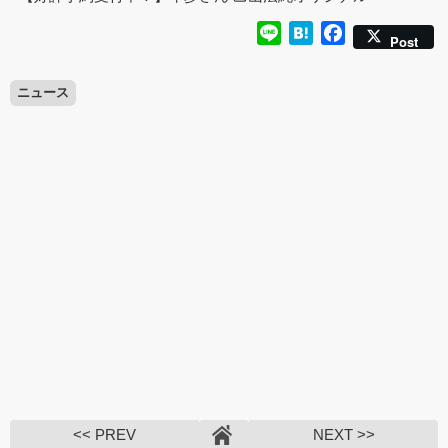
Line
Hatena
Facebook
Post
ニュース
<< PREV
NEXT >>