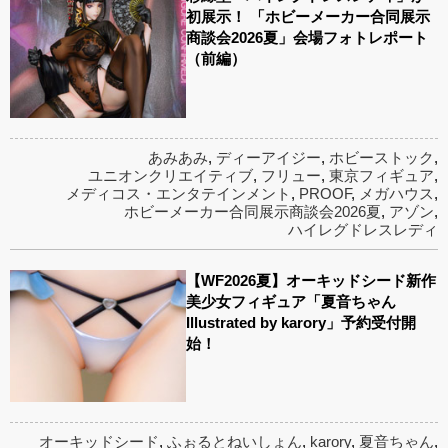
初展示！ 「ホビーメーカー合同展示
商談会2026夏」会場フォトレポート
（前編）
あみあみ
,
ディーアイジー
,
ホビーストック
,
ユニオンクリエイティブ
,
フリュー
,
東京フィギュア
,
メディコス・エンタテインメント
,
PROOF
,
メガハウス
,
ホビーメーカー合同展示商談会2026夏
,
アゾン
,
ハイレグドレスレディ
【WF2026夏】オーキッドシード新作
美少女フィギュア「夏音ちゃん
Illustrated by karory」予約受付開
始！
オーキッドシード
,
ふぉるとねいしょん
,
karory
,
夏音ちゃん
,