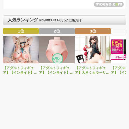
人気ランキング
※DMM/FANZAのリンクに飛びます
1位
2位
3位
4
【アダルトフィギュ
【アダルトフィギュ
【アダルトフィギュ
【アダルト
ア】【インサイト】肉
ア】【インサイト】ベ
ア】大きくカラーリン
ア】【イン
感少女シリーズより、
ルドール「ロゼ」1/5ス
グを変えた黒と赤の衣
「肉感少女
性処理トイレの峰川さ
ケールフィギュア専用
装で再登場！ネイティ
朝比奈さん
んが1/5スケールフィギ
「秘密のオプションパ
ブ新作エロフィギュア
ver.」が
ュアで新登場。
ーツ」が登場です。
「みことあけみオリジ
変更し二次
ナルキャラクター 新装
版 文学少女」