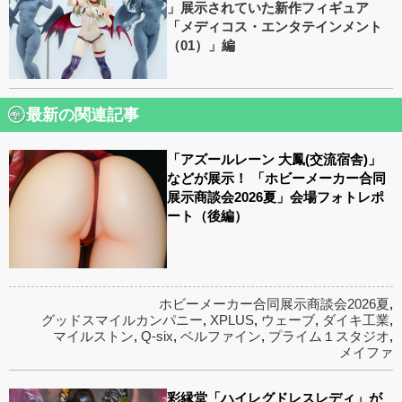
」展示されていた新作フィギュア
「メディコス・エンタテインメント
（01）」編
最新の関連記事
「アズールレーン 大鳳(交流宿舎)」
などが展示！ 「ホビーメーカー合同
展示商談会2026夏」会場フォトレポ
ート（後編）
ホビーメーカー合同展示商談会2026夏
,
グッドスマイルカンパニー
,
XPLUS
,
ウェーブ
,
ダイキ工業
,
マイルストン
,
Q-six
,
ベルファイン
,
プライム１スタジオ
,
メイファ
彩縁堂「ハイレグドレスレディ」が