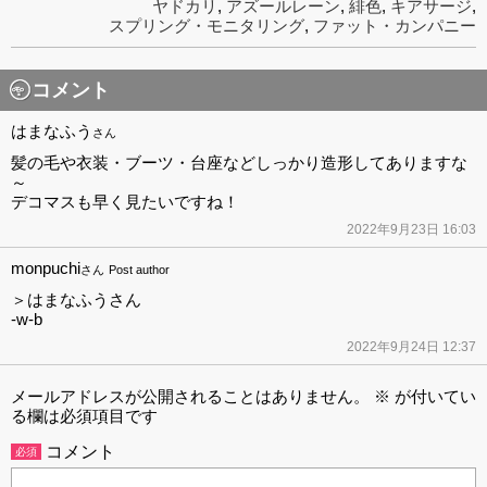
ヤドカリ
,
アズールレーン
,
緋色
,
キアサージ
,
スプリング・モニタリング
,
ファット・カンパニー
コメント
はまなふう
さん
髪の毛や衣装・ブーツ・台座などしっかり造形してありますな
～
デコマスも早く見たいですね！
2022年9月23日 16:03
monpuchi
さん
Post author
＞はまなふうさん
-w-b
2022年9月24日 12:37
メールアドレスが公開されることはありません。
※
が付いてい
る欄は必須項目です
コメント
必須