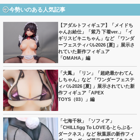
今勢いのある人気記事
【アダルトフィギュア】「メイドち
ゃんお給仕」「紫乃 下着ver.」「イ
ギリスビキニちゃん」など 「ワンダ
ーフェスティバル2026 [夏] 」展示さ
れていた新作フィギュア
「OMAHA」編
「大鳳」「リン」「超絶最かわてん
しちゃん」など 「ワンダーフェステ
ィバル2026 [夏] 」展示されていた新
作フィギュア「APEX
TOYS（03）」編
「七海千秋」「ソフィア」
「CHILLfigg To LOVEる-とらぶる-
ダークネス」など 秋葉原の新作フィ