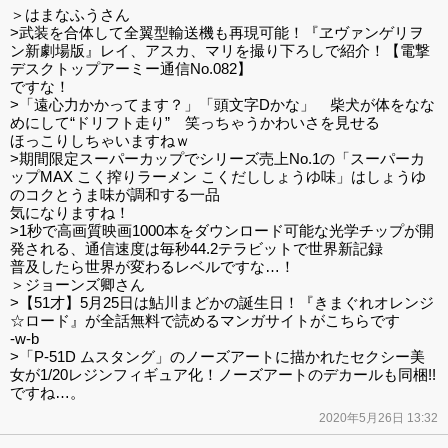
＞はまなふうさん
>武装を合体して全翼型輸送機も再現可能！『ヱヴァンゲリヲ
ン新劇場版』レイ、アスカ、マリを撮り下ろしで紹介！【電撃
デスクトップアーミー通信No.082】
ですな！
>「遠心力かかってます？」「頭文字Dかな」 柴犬が体をなな
めにして“ドリフト走り” 笑っちゃうかわいさを見せる
ほっこりしちゃいますねｗ
>期間限定スーパーカップでシリーズ売上No.1の「スーパーカ
ップMAX こく搾りラーメン こくだししょうゆ味」はしょうゆ
のコクとうま味が調和する一品
気になりますね！
>1秒で高画質映画1000本をダウンロード可能な光学チップが開
発される、通信速度は毎秒44.2テラビットで世界新記録
普及したら世界が変わるレベルですな…！
＞ジョーンズ卿さん
>【51才】5月25日は鮎川まどかの誕生日！『きまぐれオレンジ
☆ロード』が全話無料で読めるマンガサイトがこちらです
-w-b
>「P-51D ムスタング」のノーズアートに描かれたセクシー美
女が1/20レジンフィギュア化！ノーズアートのデカールも同梱!!
ですね…。
2020年5月26日 13:32