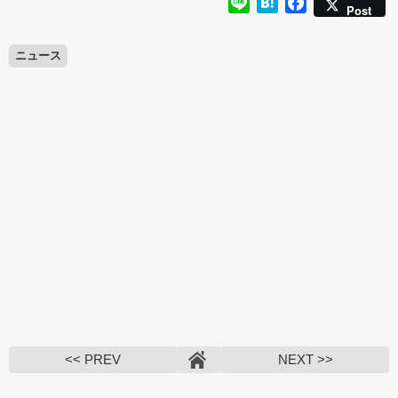
Line
Hatena
Facebook
Post
ニュース
<< PREV
NEXT >>