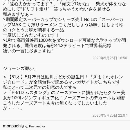
>「遠心力かかってます？」「頭文字Dかな」 柴犬が体をなな
めにして“ドリフト走り” 笑っちゃうかわいさを見せる
和みますなぁ～
>期間限定スーパーカップでシリーズ売上No.1の「スーパーカ
ップMAX こく搾りラーメン こくだししょうゆ味」はしょうゆ
のコクとうま味が調和する一品
一度試してみたいものです！
>1秒で高画質映画1000本をダウンロード可能な光学チップが開
発される、通信速度は毎秒44.2テラビットで世界新記録
凄いの一言に尽きますね！
2020年5月25日 16:50
ジョーンズ卿
さん
＞【51才】5月25日は鮎川まどかの誕生日！『きまぐれオレン
ジ☆ロード』が全話無料で読めるマンガサイトがこちらです
私にとって二次元での初恋の人ですｗ
＞「P-51D ムスタング」のノーズアートに描かれたセクシー美
女が1/20レジンフィギュア化！ノーズアートのデカールも同梱!!
こうしたノーズアートも今は無くなってしまいました
が・・・。
2020年5月25日 22:07
monpuchi
さん
Post author