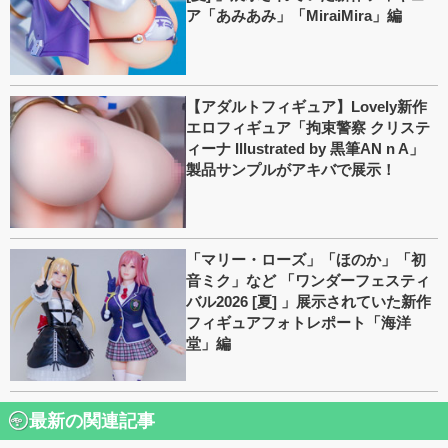
ア「あみあみ」「MiraiMira」編
【アダルトフィギュア】Lovely新作
エロフィギュア「拘束警察 クリステ
ィーナ Illustrated by 黒筆AN n A」
製品サンプルがアキバで展示！
「マリー・ローズ」「ほのか」「初
音ミク」など 「ワンダーフェスティ
バル2026 [夏] 」展示されていた新作
フィギュアフォトレポート「海洋
堂」編
最新の関連記事