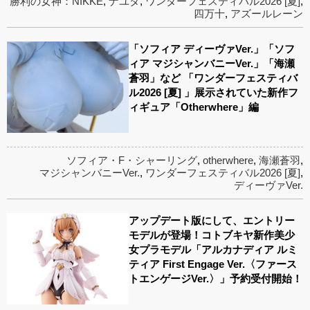
勝利の女神：NIKKE
,
ナユタ
,
ワンダーフェスティバル2026 [夏]
,
四万十
,
アズールレーン
「ソフィア ディーヴァVer.」「ソフ
ィア マジシャンバニーVer.」「海瀬
蒼羽」など 「ワンダーフェスティバ
ル2026 [夏] 」展示されていた新作フ
ィギュア「Otherwhere」編
ソフィア・F・シャーリング
,
otherwhere
,
海瀬蒼羽
,
マジシャンバニーVer.
,
ワンダーフェスティバル2026 [夏]
,
ディーヴァVer.
アップデート版にして、エントリー
モデルが登場！コトブキヤ新作美少
女プラモデル「アルカナディア ルミ
ティア First Engage Ver.〈ファース
トエンゲージVer.〉」予約受付開始！