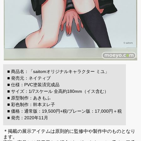
■ 商品名：「saitomオリジナルキャラクター ミユ」
■ 発売元：ネイティブ
■ 仕様：PVC塗装済完成品
■ サイズ：1/7スケール 全高約180mm（イス含む）
■ 原型制作：あきもふ
■ 彩色制作：幹本ヌレ子
■ 価格：通常版：19,500円+税/プレーン版：17,000円＋税
■ 発売：2020年11月
＊掲載の展示アイテムは原則的に監修中や製作中のものとなり
ます。