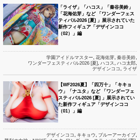
「ライザ」「ハコス」「秦谷美鈴」
「花海佑芽」など 「ワンダーフェス
ティバル2026 [夏] 」展示されていた
新作フィギュア「デザインココ
（02）」編
学園アイドルマスター
,
花海佑芽
,
秦谷美鈴
,
ワンダーフェスティバル2026 [夏]
,
ハコス
,
ハコ太郎
,
デザインココ
,
ライザ
【WF2026夏】「四万十」「キキョ
ウ」「ナユタ」など 「ワンダーフェ
スティバル2026 [夏] 」展示されてい
た新作フィギュア「デザインココ
（01）」編
デザインココ
,
キキョウ
,
ブルーアーカイブ
,