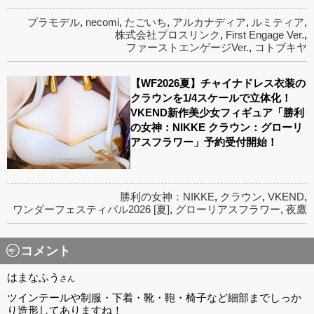
プラモデル
,
necomi
,
たごいち
,
アルカナディア
,
ルミティア
,
株式会社プロスリンク
,
First Engage Ver.
,
ファーストエンゲージVer.
,
コトブキヤ
【WF2026夏】チャイナドレス衣装の
クラウンを1/4スケールで立体化！
VKEND新作美少女フィギュア「勝利
の女神：NIKKE クラウン：グローリ
アスフラワー」予約受付開始！
勝利の女神：NIKKE
,
クラウン
,
VKEND
,
ワンダーフェスティバル2026 [夏]
,
グローリアスフラワー
,
夜鷹
コメント
はまなふう
さん
ツインテールや制服・下着・靴・鞄・椅子など細部までしっか
り造形してありますね！