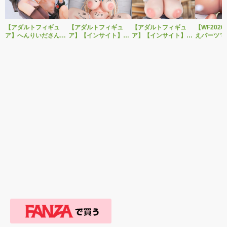
【アダルトフィギュ
【アダルトフィギュ
【アダルトフィギュ
【WF202
ア】へんりいださんイ
ア】【インサイト】肉
ア】【インサイト】肉
えパーツで
ラストを2体セットで
感少女シリーズより、
感少女シリーズより、
OK！ベル
立体化！PURE新作美
性処理トイレの峰川さ
無邪気に誘惑してくる
作美少女フ
少女フィギュア「ひよ
んが1/5スケールフィギ
いたずらっ子「汐見弓
「Creator’s
り＆こはる」予約受付
ュアで新登場。
良（しおみゆら）」が
転生コロシ
開始！
1/6スケールフィギュア
ル・バロッ
で新登場！
付開始！