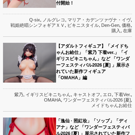
付開始！
Q-six
,
ノルグレコ
,
マリア・カデンツァヴナ・イヴ
,
戦姫絶唱シンフォギアＸＶ
,
ビキニスタイル
,
Den-Gen
,
価格
,
購入
,
在庫
【アダルトフィギュア】「メイドち
ゃんお給仕」「紫乃 下着ver.」「イ
ギリスビキニちゃん」など 「ワンダ
ーフェスティバル2026 [夏] 」展示さ
れていた新作フィギュア
「OMAHA」編
紫乃
,
イギリスビキニちゃん
,
キャストオフ
,
エロ
,
下着Ver.
,
OMAHA
,
ワンダーフェスティバル2026 [夏]
,
メイドちゃんお給仕
「逸仙 · 照紅妆」「ソップ」「ディ
アナ」など 「ワンダーフェスティバ
ル2026 [夏] 」展示されていた新作フ