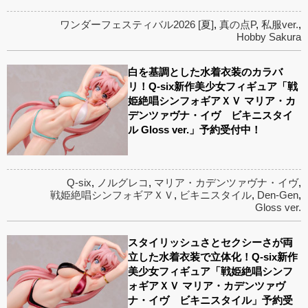
ワンダーフェスティバル2026 [夏]
,
真の点P
,
私服ver.
,
Hobby Sakura
白を基調とした水着衣装のカラバ
リ！Q-six新作美少女フィギュア「戦
姫絶唱シンフォギアＸＶ マリア・カ
デンツァヴナ・イヴ ビキニスタイ
ル Gloss ver.」予約受付中！
Q-six
,
ノルグレコ
,
マリア・カデンツァヴナ・イヴ
,
戦姫絶唱シンフォギアＸＶ
,
ビキニスタイル
,
Den-Gen
,
Gloss ver.
スタイリッシュさとセクシーさが両
立した水着衣装で立体化！Q-six新作
美少女フィギュア「戦姫絶唱シンフ
ォギアＸＶ マリア・カデンツァヴ
ナ・イヴ ビキニスタイル」予約受