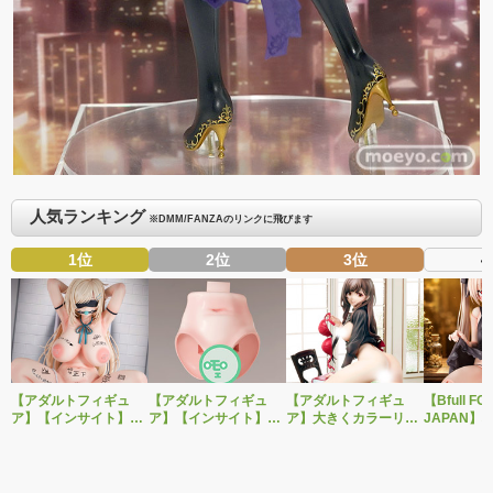
人気ランキング
※DMM/FANZAのリンクに飛びます
1位
2位
3位
4
【アダルトフィギュ
【アダルトフィギュ
【アダルトフィギュ
【Bfull FO
ア】【インサイト】肉
ア】【インサイト】ベ
ア】大きくカラーリン
JAPAN】
感少女シリーズより、
ルドール「ロゼ」1/5ス
グを変えた黒と赤の衣
をモチーフ
性処理トイレの峰川さ
ケールフィギュア専用
装で再登場！ネイティ
ジナルフィ
んが1/5スケールフィギ
「秘密のオプションパ
ブ新作エロフィギュア
ルドール「
ュアで新登場。
ーツ」が登場です。
「みことあけみオリジ
着ver.が1