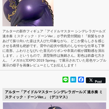
アルターの新作フィギュア「アイドルマスター シンデレラガールズ
速水奏 ミスティック・ドーンVer.」が予約受付開始！『前髪をかき
あげて振り向いた姿は大人びた印象ながら、どこか愛らしさを感じ
させる表情も絶妙です。背中の起伏や指先のしなやかな仕草も丁寧
に造形。ふわりとなびいた首元のリボンや衣装の裾が躍動感を演出
します。』というもので、原型制作は無銘さん。彩色は鉄森七方さ
ん。「メガホビEXPO 2019 Spring」で展示されていた彩色サンプル
展示の様子を画像レビューとしてお伝えします！
Line
Hatena
Facebook
Post
アルター「アイドルマスター シンデレラガールズ 速水奏 ミ
スティック・ドーンVer.」（デコマス）