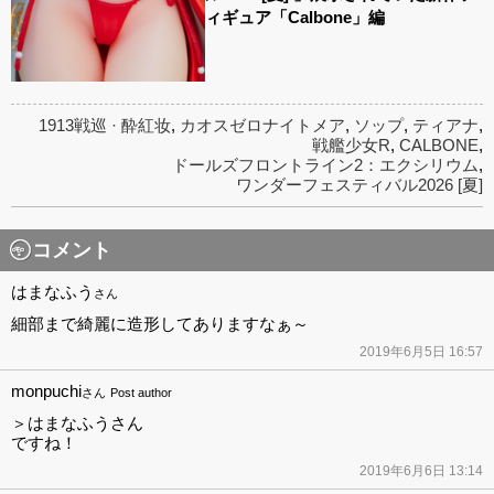
ィギュア「Calbone」編
1913戦巡 · 酔紅妆
,
カオスゼロナイトメア
,
ソップ
,
ティアナ
,
戦艦少女R
,
CALBONE
,
ドールズフロントライン2：エクシリウム
,
ワンダーフェスティバル2026 [夏]
コメント
はまなふう
さん
細部まで綺麗に造形してありますなぁ～
2019年6月5日 16:57
monpuchi
さん
Post author
＞はまなふうさん
ですね！
2019年6月6日 13:14