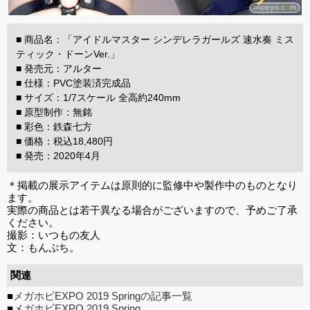
■ 商品名：「アイドルマスター シンデレラガールズ 速水奏 ミス
ティック・ドーンVer.」
■ 発売元：アルター
■ 仕様：PVC塗装済完成品
■ サイズ：1/7スケール 全高約240mm
■ 原型制作：無銘
■ 彩色：鉄森七方
■ 価格：税込18,480円
■ 発売：2020年4月
＊掲載の展示アイテムは原則的に監修中や製作中のものとなり
ます。
実際の商品とは若干異なる場合がございますので、予めご了承
ください。
撮影：いつもの友人
文：もんぷち。
関連
■
メガホビEXPO 2019 Springの記事一覧
■
メガホビEXPO 2019 Spring