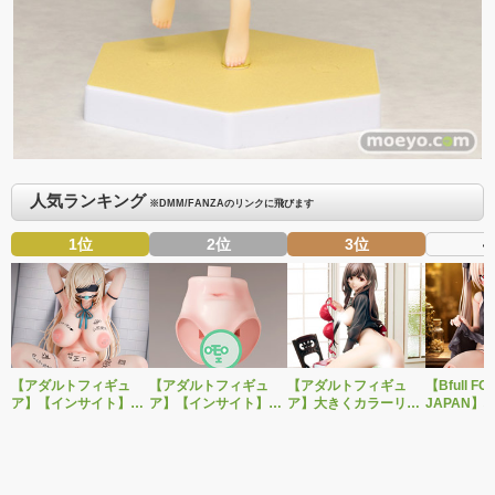
人気ランキング
※DMM/FANZAのリンクに飛びます
1位
2位
3位
4
【アダルトフィギュ
【アダルトフィギュ
【アダルトフィギュ
【Bfull FO
ア】【インサイト】肉
ア】【インサイト】ベ
ア】大きくカラーリン
JAPAN】
感少女シリーズより、
ルドール「ロゼ」1/5ス
グを変えた黒と赤の衣
をモチーフ
性処理トイレの峰川さ
ケールフィギュア専用
装で再登場！ネイティ
ジナルフィ
んが1/5スケールフィギ
「秘密のオプションパ
ブ新作エロフィギュア
ルドール「
ュアで新登場。
ーツ」が登場です。
「みことあけみオリジ
着ver.が1
ナルキャラクター 新装
新登場！