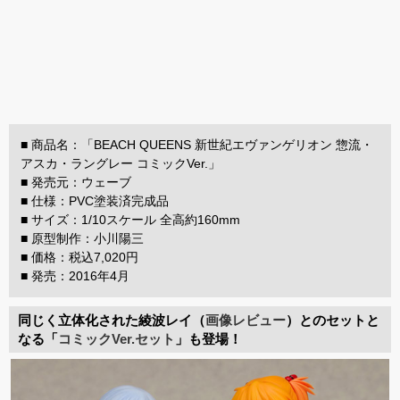
■ 商品名：「BEACH QUEENS 新世紀エヴァンゲリオン 惣流・
アスカ・ラングレー コミックVer.」
■ 発売元：ウェーブ
■ 仕様：PVC塗装済完成品
■ サイズ：1/10スケール 全高約160mm
■ 原型制作：小川陽三
■ 価格：税込7,020円
■ 発売：2016年4月
同じく立体化された綾波レイ（
画像レビュー
）とのセットと
なる「
コミックVer.セット
」も登場！