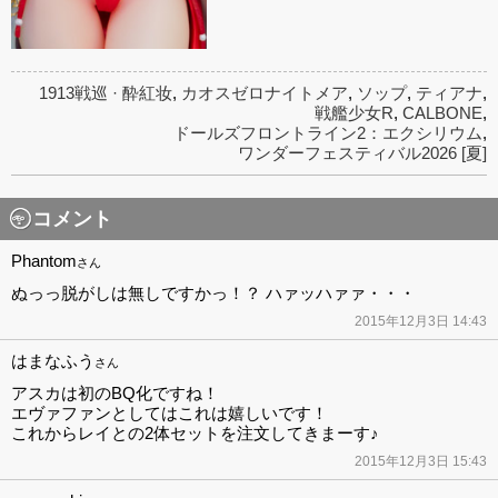
1913戦巡 · 酔紅妆
,
カオスゼロナイトメア
,
ソップ
,
ティアナ
,
戦艦少女R
,
CALBONE
,
ドールズフロントライン2：エクシリウム
,
ワンダーフェスティバル2026 [夏]
コメント
Phantom
さん
ぬっっ脱がしは無しですかっ！？ ハァッハァァ・・・
2015年12月3日 14:43
はまなふう
さん
アスカは初のBQ化ですね！
エヴァファンとしてはこれは嬉しいです！
これからレイとの2体セットを注文してきまーす♪
2015年12月3日 15:43