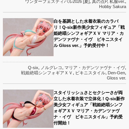
ワンダーフェスティバル2026 [夏]
,
真の点P
,
私服ver.
,
Hobby Sakura
白を基調とした水着衣装のカラバ
リ！Q-six新作美少女フィギュア「戦
姫絶唱シンフォギアＸＶ マリア・カ
デンツァヴナ・イヴ ビキニスタイ
ル Gloss ver.」予約受付中！
Q-six
,
ノルグレコ
,
マリア・カデンツァヴナ・イヴ
,
戦姫絶唱シンフォギアＸＶ
,
ビキニスタイル
,
Den-Gen
,
Gloss ver.
スタイリッシュさとセクシーさが両
立した水着衣装で立体化！Q-six新作
美少女フィギュア「戦姫絶唱シンフ
ォギアＸＶ マリア・カデンツァヴ
ナ・イヴ ビキニスタイル」予約受
付開始！