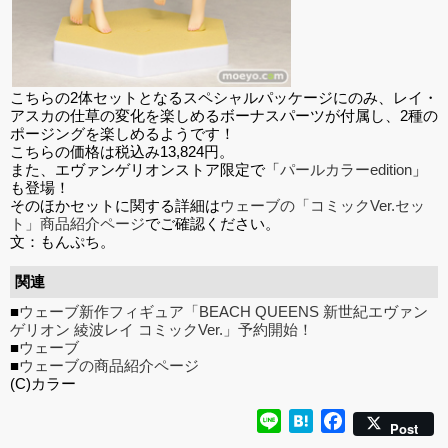
こちらの2体セットとなるスペシャルパッケージにのみ、レイ・
アスカの仕草の変化を楽しめるボーナスパーツが付属し、2種の
ポージングを楽しめるようです！
こちらの価格は税込み13,824円。
また、エヴァンゲリオンストア限定で「
パールカラーedition
」
も登場！
そのほかセットに関する詳細は
ウェーブの「コミックVer.セッ
ト」商品紹介ページ
でご確認ください。
文：もんぷち。
関連
■
ウェーブ新作フィギュア「BEACH QUEENS 新世紀エヴァン
ゲリオン 綾波レイ コミックVer.」予約開始！
■
ウェーブ
■
ウェーブの商品紹介ページ
(C)カラー
Line
Hatena
Facebook
Post