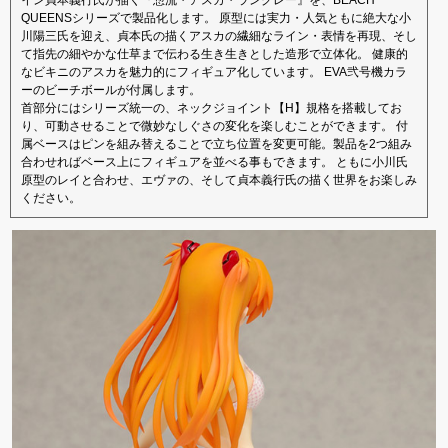
QUEENSシリーズで製品化します。 原型には実力・人気ともに絶大な小
川陽三氏を迎え、貞本氏の描くアスカの繊細なライン・表情を再現、そし
て指先の細やかな仕草まで伝わる生き生きとした造形で立体化。 健康的
なビキニのアスカを魅力的にフィギュア化しています。 EVA弐号機カラ
ーのビーチボールが付属します。
首部分にはシリーズ統一の、ネックジョイント【H】規格を搭載してお
り、可動させることで微妙なしぐさの変化を楽しむことができます。 付
属ベースはピンを組み替えることで立ち位置を変更可能。製品を2つ組み
合わせればベース上にフィギュアを並べる事もできます。 ともに小川氏
原型のレイと合わせ、エヴァの、そして貞本義行氏の描く世界をお楽しみ
ください。