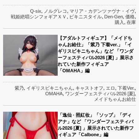
Q-six
,
ノルグレコ
,
マリア・カデンツァヴナ・イヴ
,
戦姫絶唱シンフォギアＸＶ
,
ビキニスタイル
,
Den-Gen
,
価格
,
購入
,
在庫
【アダルトフィギュア】「メイドち
ゃんお給仕」「紫乃 下着ver.」「イ
ギリスビキニちゃん」など 「ワンダ
ーフェスティバル2026 [夏] 」展示さ
れていた新作フィギュア
「OMAHA」編
紫乃
,
イギリスビキニちゃん
,
キャストオフ
,
エロ
,
下着Ver.
,
OMAHA
,
ワンダーフェスティバル2026 [夏]
,
メイドちゃんお給仕
「逸仙 · 照紅妆」「ソップ」「ディ
アナ」など 「ワンダーフェスティバ
ル2026 [夏] 」展示されていた新作フ
ィギュア「Calbone」編